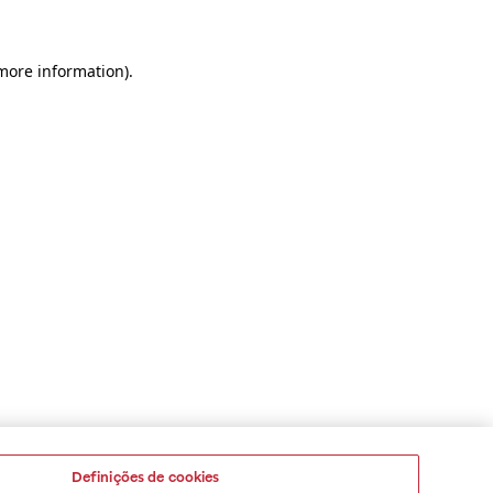
 more information)
.
Definições de cookies