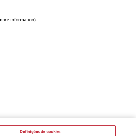
 more information)
.
Definições de cookies