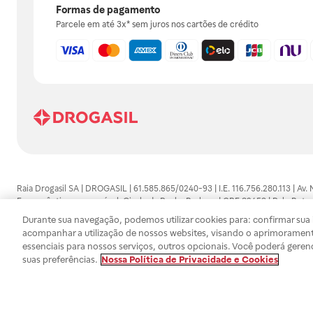
Formas de pagamento
Parcele em até 3x* sem juros nos cartões de crédito
Raia Drogasil SA | DROGASIL | 61.585.865/0240-93 | I.E. 116.756.280.113 | Av.
Farmacêutico responsável: Gisele da Penha Barbosa | CRF 89453 | Polo Butan
automedicação e não substituem, em hipótese alguma, as orientações dadas 
Durante sua navegação, podemos utilizar cookies para: confirmar sua i
persistirem os sintomas, um médico deverá ser consultado. Os preços e promoç
acompanhar a utilização de nossos websites, visando o aprimorament
SA trabalha com as tecnologias mais avançadas de proteção de dados, para qu
essenciais para nossos serviços, outros opcionais. Você poderá geren
efetuados estão sujeitos à confirmação da disponibilidade de produto em no
suas preferências.
Nossa Política de Privacidade e Cookies