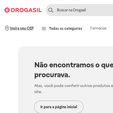
Farmácias
Insira seu CEP
Todas as categorias
Não encontramos o que
procurava.
Mas, você pode conferir outros produtos 
site.
Ir para a página inicial