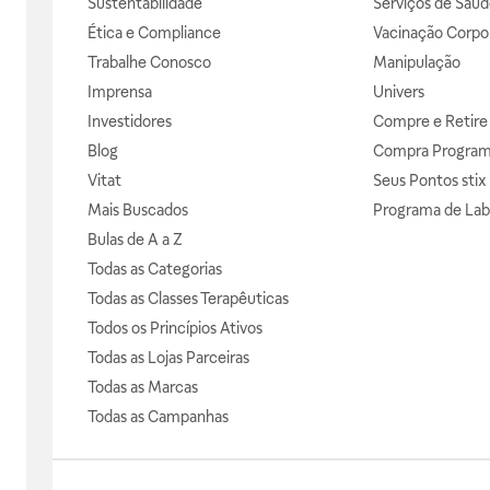
Sustentabilidade
Serviços de Saúd
Ética e Compliance
Vacinação Corpor
Trabalhe Conosco
Manipulação
Imprensa
Univers
Investidores
Compre e Retire
Blog
Compra Progra
Vitat
Seus Pontos stix
Mais Buscados
Programa de Lab
Bulas de A a Z
Todas as Categorias
Todas as Classes Terapêuticas
Todos os Princípios Ativos
Todas as Lojas Parceiras
Todas as Marcas
Todas as Campanhas