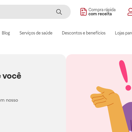
Compra rápida
com receita
Blog
Serviços de saúde
Descontos e benefícios
Lojas par
 você
em nosso