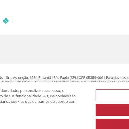
 Nsa. Sra. Assunção, 638 | Butantã | São Paulo (SP) | CEP 05359-001 | Para dúvidas
tã (1714 e 1715 Raia e Drogasil) | AFE: 7.17094.5 | CMVS - 355030801-477-002443
pelo profissional da área médica. Somente o médico está apto a diagnosticar q
dentidade; personalizar seu acesso; e
ões divulgados no site são válidos apenas para compras feitas pela internet. Mai
o de sua funcionalidade. Alguns cookies são
e você possa realizar suas compras com tranquilidade. A privacidade e a seguran
ciar os cookies que utilizamos de acordo com
sso estoque.
A
Drogasil
segue as determinações da