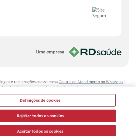
Uma empresa
, elogios e reclamações acesse nossa
Central de Atendimento no Whatsapp
|
-1-7. As informações contidas neste site não devem ser usadas para
ualquer problema de saúde e prescrever o tratamento adequado. Ao
ores esclarecimentos, consultar o site: www.anvisa.gov.br. A Raia Drogasil
Definições de cookies
ça dos clientes são compromissos da Raia Drogasil SA. Todos os pedidos
Rejeitar todos os cookies
Aceitar todos os cookies