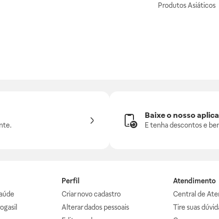
Produtos Asiáticos
Baixe o nosso aplica
nte.
E tenha descontos e ben
Perfil
Atendimento
aúde
Criar novo cadastro
Central de At
ogasil
Alterar dados pessoais
Tire suas dúvi