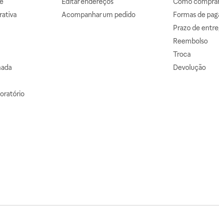
e
Editar endereços
Como comprar 
ativa
Acompanhar um pedido
Formas de pa
Prazo de entre
Reembolso
Troca
mada
Devolução
oratório