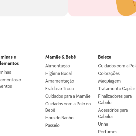
aminas e
Mamãe & Bebê
Beleza
lementos
Alimentação
Cuidados com a Pel
aminas
Higiene Bucal
Colorações
lementos e
Amamentação
Maquiagem
mentos
Fraldas e Troca
Tratamento Capilar
Cuidados para a Mamãe
Finalizadores para
Cabelo
Cuidados com a Pele do
Bebê
Acessórios para
Cabelos
Hora do Banho
Unha
Passeio
Perfumes