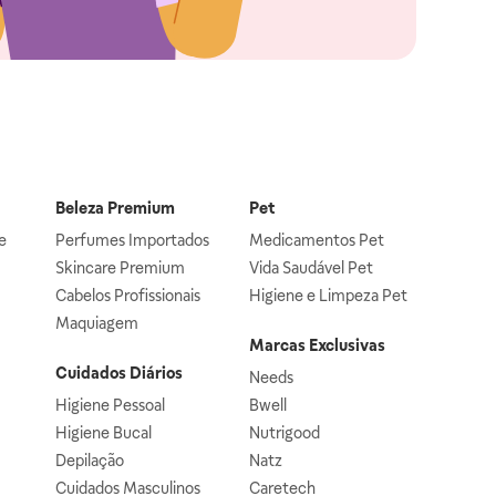
Beleza Premium
Pet
e
Perfumes Importados
Medicamentos Pet
Skincare Premium
Vida Saudável Pet
Cabelos Profissionais
Higiene e Limpeza Pet
Maquiagem
Marcas Exclusivas
Cuidados Diários
Needs
Higiene Pessoal
Bwell
Higiene Bucal
Nutrigood
Depilação
Natz
Cuidados Masculinos
Caretech