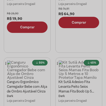
Silicone Branco
Loja parceira
Drogasil
Loja parceira
Drogasil
R$
74,91
R$
64,90
R$
26,90
R$
19,90
Comprar
Comprar
50%
45%
Canguru Ergonômico
Kit Sutiã Adesivo Fita
Carregador Bebe com Alça
Levanta Peito Seios
de Ombro Ajustável Cinza
Mamas Fita Boob Up 5
Metros e 10 Protetor Tapa
Dark
Dark
Mamilo
Loja parceira
Drogasil
Loja parceira
Drogasil