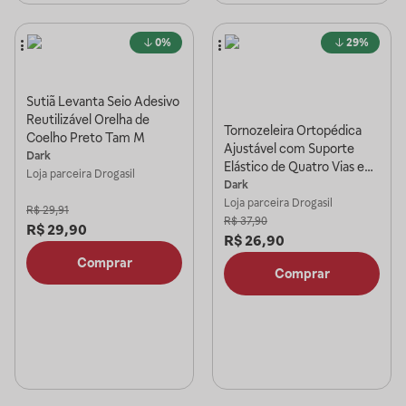
0%
29%
Sutiã Levanta Seio Adesivo
Reutilizável Orelha de
Tornozeleira Ortopédica
Coelho Preto Tam M
Ajustável com Suporte
Dark
Elástico de Quatro Vias e
Loja parceira
Drogasil
Cinta de Compressão - Dk
Dark
Preto
Loja parceira
Drogasil
R$
29,91
R$
37,90
R$
29,90
R$
26,90
Comprar
Comprar