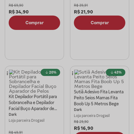
R$
69,90
R$
39,91
R$
34,90
R$
21,90
Comprar
Comprar
20%
43%
Sutiã Adesivo Fita Levanta
Kit Depilador Portátil para
Peito Seios Mamas Fita
Sobrancelha e Depilador
Boob Up 5 Metros Bege
Facial Buço Aparador de
Dark
Pelos
Dark
Loja parceira
Drogasil
Loja parceira
Drogasil
R$
29,90
R$
16,90
R$
49,91