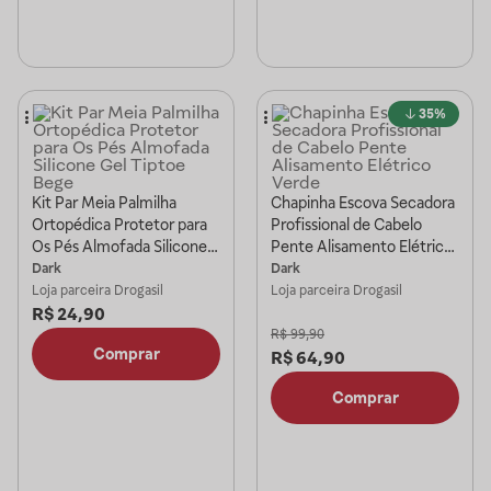
35%
Kit Par Meia Palmilha
Chapinha Escova Secadora
Ortopédica Protetor para
Profissional de Cabelo
Os Pés Almofada Silicone
Pente Alisamento Elétrico
Gel Tiptoe Bege
Verde
Dark
Dark
Loja parceira
Drogasil
Loja parceira
Drogasil
R$
24,90
R$
99,90
Comprar
R$
64,90
Comprar