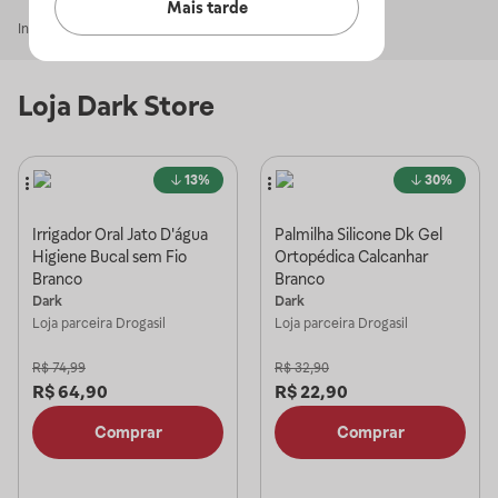
Mais tarde
Início
Dark Store
Loja
Dark Store
13%
30%
Irrigador Oral Jato D'água
Palmilha Silicone Dk Gel
Higiene Bucal sem Fio
Ortopédica Calcanhar
Branco
Branco
Dark
Dark
Loja parceira
Drogasil
Loja parceira
Drogasil
R$
74,99
R$
32,90
R$
64,90
R$
22,90
Comprar
Comprar