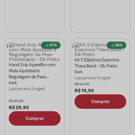
57%
56%
Kit 5 Elásticos Exercício
Hand Grip Aparelho com
Thera Band - Dk Preto
Mola Ajustável e
Dark
Regulagem de Peso
Loja parceira
Drogasil
Fisioterapia - Dk Preto
Dark
R$
44,90
Loja parceira
Drogasil
R$
19,90
R$
69,90
Comprar
R$
29,90
Comprar