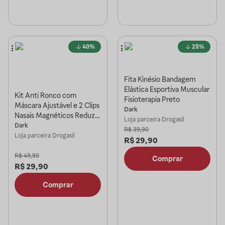
40%
25%
Fita Kinésio Bandagem
Elástica Esportiva Muscular
Kit Anti Ronco com
Fisioterapia Preto
Máscara Ajustável e 2 Clips
Dark
Nasais Magnéticos Reduz
Loja parceira
Drogasil
Ronco e Melhora o Sono
Dark
R$
39,90
Loja parceira
Drogasil
R$
29,90
R$
49,90
Comprar
R$
29,90
Comprar