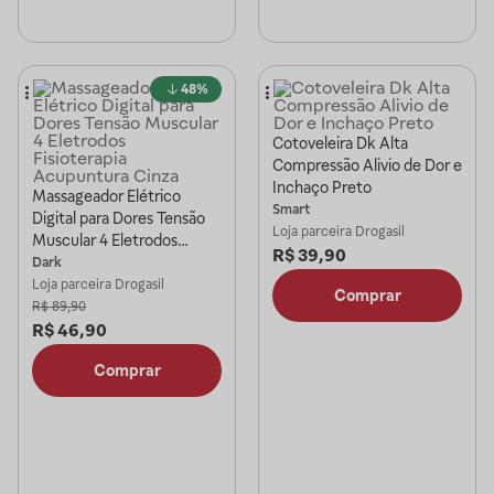
48%
Cotoveleira Dk Alta
Compressão Alivio de Dor e
Inchaço Preto
Massageador Elétrico
Smart
Digital para Dores Tensão
Loja parceira
Drogasil
Muscular 4 Eletrodos
R$
39,90
Fisioterapia Acupuntura
Dark
Cinza
Loja parceira
Drogasil
Comprar
R$
89,90
R$
46,90
Comprar