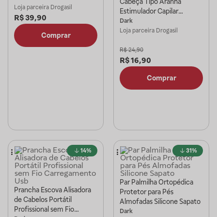
Cabeça Tipo Aranha
Loja parceira
Drogasil
Estimulador Capilar
R$
39,90
Relaxante e Alívio do
Dark
Estresse
Loja parceira
Drogasil
Comprar
R$
24,90
R$
16,90
Comprar
14%
31%
Par Palmilha Ortopédica
Prancha Escova Alisadora
Protetor para Pés
de Cabelos Portátil
Almofadas Silicone Sapato
Profissional sem Fio
Dark