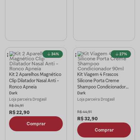
34%
27%
Kit 2 Aparelhos Magnético
Kit Viagem 4 Frascos
Clip Dilatador Nasal Anti -
Silicone Porta Creme
Ronco Apneia
Shampoo Condicionador
90ml
Dark
Dark
Loja parceira
Drogasil
Loja parceira
Drogasil
R$
34,91
R$
22,90
R$
44,91
R$
32,90
Comprar
Comprar