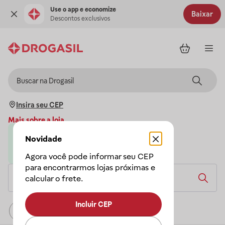
Use o app e economize
Baixar
Descontos exclusivos
Insira seu CEP
Mais sobre a loja
Novidade
Loja parceira da Drogasil
A Drogasil garante a sua compra
Agora você pode informar seu CEP
para encontrarmos lojas próximas e
calcular o frete.
Incluir CEP
Relevância