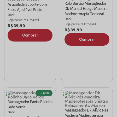
Rolo Bastão Massageador
Articulada Suporte com
Dk Manual Espiga Madeira
Faixa Ajustável Preto
Maderoterapia Corporal
Dark
Bege
Dark
Loja parceira
Drogasil
Loja parceira
Drogasil
R$
39,90
R$
39,90
Comprar
Comprar
40%
Massageador Facial Rolinho
Jade Verde
Massageador Dk Alívio Pés
Dark
Madeira Maderoterapia