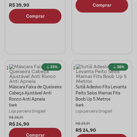
R$
39,90
Comprar
Comprar
33%
38%
Máscara Faixa de Queixeira
Sutiã Adesivo Fita Levanta
Cabeça Ajustável Anti
Peito Seios Mamas Fita
Ronco Anti Apneia
Boob Up 5 Metros
Dark
Dark
Loja parceira
Drogasil
Loja parceira
Drogasil
R$
36,91
R$
24,90
R$
39,91
R$
24,90
Comprar