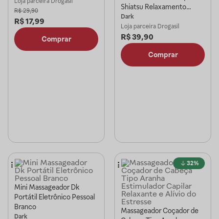
Loja parceira
Drogasil
Shiatsu Relaxamento
R$
29,90
Marrom
Dark
R$
17,99
Loja parceira
Drogasil
R$
39,90
Comprar
Comprar
32%
Mini Massageador Dk
Portátil Eletrônico Pessoal
Branco
Massageador Coçador de
Dark