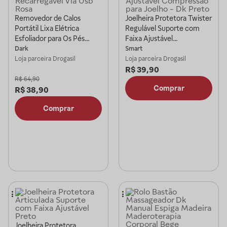
Removedor de Calos
Joelheira Protetora Twister
Portátil Lixa Elétrica
Regulável Suporte com
Esfoliador para Os Pés
Faixa Ajustável
Recarregável Via Usb Rosa
Compressão para Joelho -
Dark
Smart
Dk Preto
Loja parceira
Drogasil
Loja parceira
Drogasil
R$
39,90
R$
64,90
Comprar
R$
38,90
Comprar
Joelheira Protetora