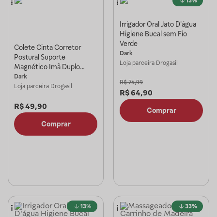
13%
Irrigador Oral Jato D'água
Higiene Bucal sem Fio
Verde
Colete Cinta Corretor
Dark
Postural Suporte
Loja parceira
Drogasil
Magnético Imã Duplo
Ajustável Homens
Dark
R$
74,99
Mulheres Preto
Loja parceira
Drogasil
R$
64,90
R$
49,90
Comprar
Comprar
13%
33%