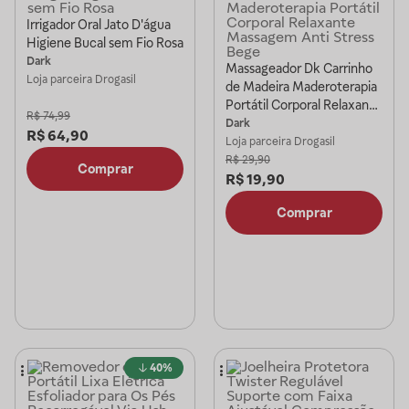
Irrigador Oral Jato D'água
Higiene Bucal sem Fio Rosa
Dark
Massageador Dk Carrinho
Loja parceira
Drogasil
de Madeira Maderoterapia
Portátil Corporal Relaxante
R$
74,99
Massagem Anti Stress
Dark
R$
64,90
Bege
Loja parceira
Drogasil
R$
29,90
Comprar
R$
19,90
Comprar
40%