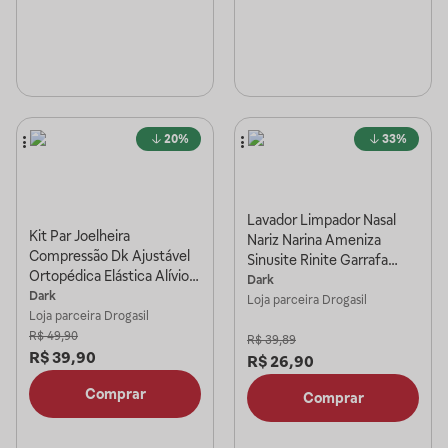
20%
33%
Lavador Limpador Nasal
Kit Par Joelheira
Nariz Narina Ameniza
Compressão Dk Ajustável
Sinusite Rinite Garrafa
Ortopédica Elástica Alívio
300ml Branco
Dark
Dor Proteção Esportes
Dark
Loja parceira
Drogasil
Preto
Loja parceira
Drogasil
R$
49,90
R$
39,89
R$
39,90
R$
26,90
Comprar
Comprar