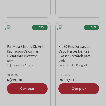
33%
31%
Par Meia Silicone Dk Anti
Kit 30 Fios Dentais com
Rachadura Calcanhar
Cabo Hastes Dentais
Hidratante Protetor
Flosser Portáteis para
Ortopédica Bege
Higiene Bucal Completa
Dark
Dark
Loja parceira
Drogasil
Loja parceira
Drogasil
R$
29,90
R$
28,90
R$
19,90
R$
19,90
Comprar
Comprar