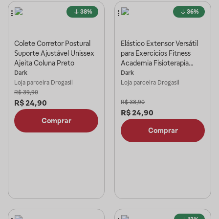
38%
36%
Colete Corretor Postural
Elástico Extensor Versátil
Suporte Ajustável Unissex
para Exercícios Fitness
Ajeita Coluna Preto
Academia Fisioterapia
Amarelo
Dark
Dark
Loja parceira
Drogasil
Loja parceira
Drogasil
R$
39,90
R$
24,90
R$
38,90
R$
24,90
Comprar
Comprar