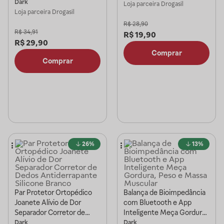
Carregamento Usb
Dark
Loja parceira
Drogasil
Loja parceira
Drogasil
R$
28,90
R$
34,91
R$
19,90
R$
29,90
Comprar
Comprar
26%
13%
Par Protetor Ortopédico
Balança de Bioimpedância
Joanete Alívio de Dor
com Bluetooth e App
Separador Corretor de
Inteligente Meça Gordura,
Dedos Antiderrapante
Peso e Massa Muscular
Dark
Dark