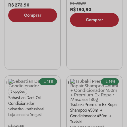
R$
489,00
R$
273,90
R$
190,90
Comprar
Comprar
18%
14%
3 opções
Sebastian Dark Oil
Condicionador
Tsubaki Premium Ex Repair
Sebastian Professional
Shampoo 450ml +
Loja parceira
Drogasil
Condicionador 450ml +
Premium Ex Repair
Tsubaki
R$
349,00