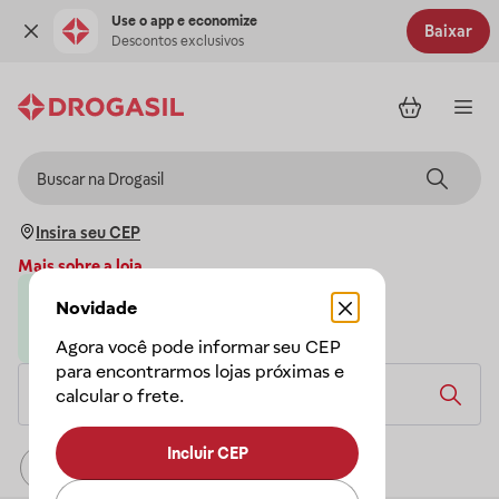
Use o app e economize
Baixar
Descontos exclusivos
Insira seu CEP
Mais sobre a loja
Novidade
Loja parceira da Drogasil
A Drogasil garante a sua compra
Agora você pode informar seu CEP
para encontrarmos lojas próximas e
calcular o frete.
Incluir CEP
Relevância