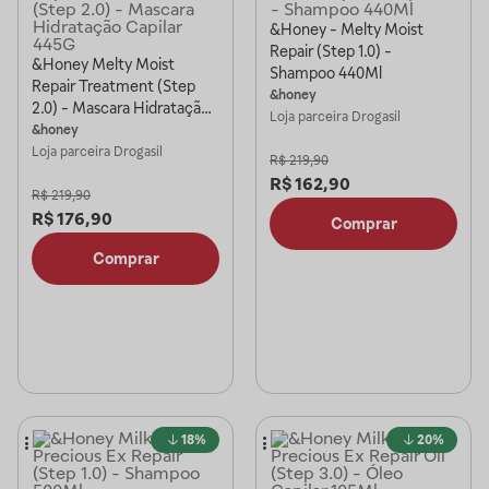
&Honey - Melty Moist
Repair (Step 1.0) -
&Honey Melty Moist
Shampoo 440Ml
Repair Treatment (Step
&honey
2.0) - Mascara Hidratação
Loja parceira
Drogasil
Capilar 445G
&honey
Loja parceira
Drogasil
R$
219,90
R$
162,90
R$
219,90
R$
176,90
Comprar
Comprar
18%
20%