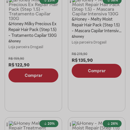
23%
38%
&Honey - Melty Moist
&Honey Milky Precious Ex
Repair Hair Pack (Step 1.5)
Repair Hair Pack (Step 1.5)
- Mascara Capilar Intensiva
- Tratamento Capilar 130G
130G
&honey
&honey
Loja parceira
Drogasil
Loja parceira
Drogasil
R$
219,90
R$
159,90
R$
135,90
R$
122,90
Comprar
Comprar
20%
26%