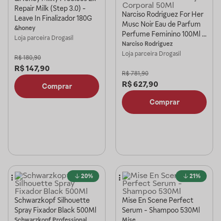
Repair Milk (Step 3.0) -
Narciso Rodriguez For Her
Leave In Finalizador 180G
Musc Noir Eau de Parfum
&honey
Perfume Feminino 100Ml +
Loja parceira
Drogasil
Miniatura 10Ml + Loção
Narciso Rodriguez
Corporal 50Ml
Loja parceira
Drogasil
R$
180,90
R$
147,90
R$
781,90
R$
627,90
Comprar
Comprar
20%
21%
Schwarzkopf Silhouette
Mise En Scene Perfect
Spray Fixador Black 500Ml
Serum - Shampoo 530Ml
Schwarzkopf Professional
Mise