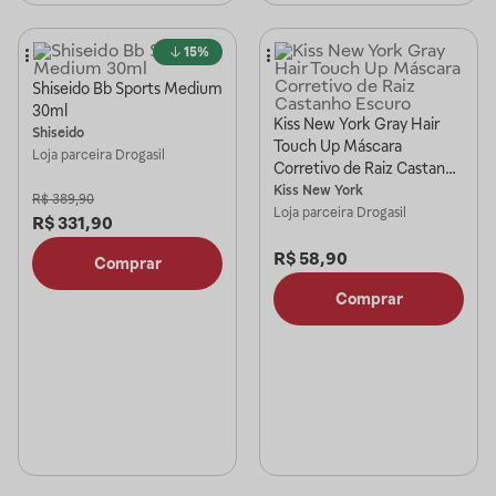
15%
Shiseido Bb Sports Medium
30ml
Kiss New York Gray Hair
Shiseido
Touch Up Máscara
Loja parceira
Drogasil
Corretivo de Raiz Castanho
Escuro
Kiss New York
R$
389,90
Loja parceira
Drogasil
R$
331,90
R$
58,90
Comprar
Comprar