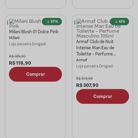
37%
41%
Milani Blush 01 Dolce Pink
Milani
Armaf Club de Nuit
Loja parceira
Drogasil
Intense Man Eau de
Toilette - Perfume
R$
189,90
Masculino 105ml
Armaf
R$
118,90
Loja parceira
Drogasil
Comprar
R$
519,90
R$
307,90
Comprar