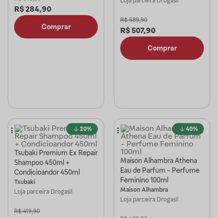
Mascara 180g
Loja parceira
Drogasil
R$
284,90
R$
589,90
Comprar
R$
507,90
Comprar
20%
40%
Tsubaki Premium Ex Repair
Maison Alhambra Athena
Shampoo 450ml +
Eau de Parfum - Perfume
Condicioandor 450ml
Feminino 100ml
Tsubaki
Maison Alhambra
Loja parceira
Drogasil
Loja parceira
Drogasil
R$
419,90