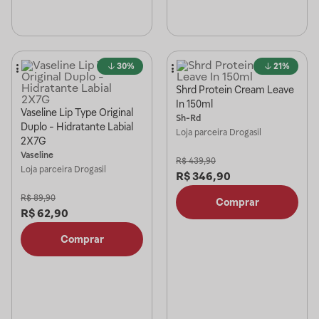
30%
21%
Shrd Protein Cream Leave
In 150ml
Vaseline Lip Type Original
Sh-Rd
Duplo - Hidratante Labial
Loja parceira
Drogasil
2X7G
Vaseline
R$
439,90
Loja parceira
Drogasil
R$
346,90
R$
89,90
Comprar
R$
62,90
Comprar