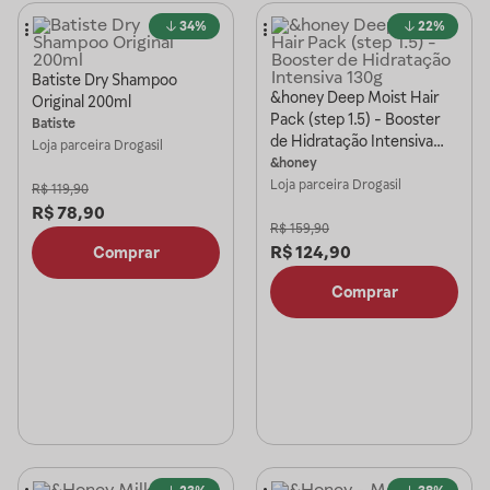
34%
22%
Batiste Dry Shampoo
&honey Deep Moist Hair
Original 200ml
Pack (step 1.5) - Booster
Batiste
de Hidratação Intensiva
Loja parceira
Drogasil
130g
&honey
Loja parceira
Drogasil
R$
119,90
R$
78,90
R$
159,90
R$
124,90
Comprar
Comprar