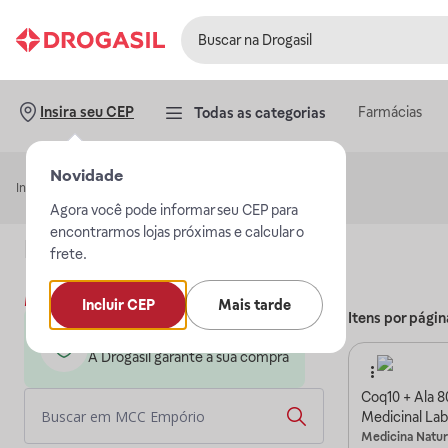
Farmácias
Insira seu CEP
Todas as categorias
Novidade
Início
MCC Empório
Agora você pode informar seu CEP para
encontrarmos lojas próximas e calcular o
Loja
MCC Empório
frete.
Mais sobre a loja
Incluir CEP
Mais tarde
Itens por págin
Loja parceira da Drogasil
A Drogasil garante a sua compra
Coq10 + Ala 
Medicinal Lab
Medicina Natur