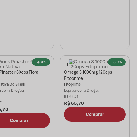
0%
0%
Pinaster 60cps Flora
Omega 3 1000mg 120cps
a
Fitoprime
ativa Do Brasil
Fitoprime
arceira
Drogasil
Loja parceira
Drogasil
R$
65,71
R$
65,70
71
5,70
Comprar
Comprar