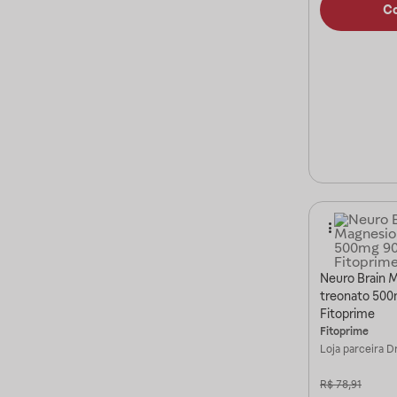
C
Neuro Brain 
treonato 500
Fitoprime
Fitoprime
Loja parceira
Dr
R$
78,91