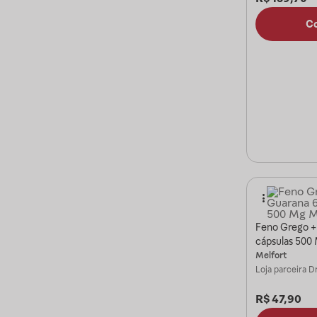
C
Feno Grego +
cápsulas 500
Melfort
Loja parceira
Dr
R$
47,90