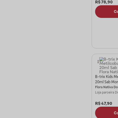
R$
78,90
C
B-trix Kids M
20ml Sab Mor
Flora Nativa Do
Loja parceira
Dr
R$
47,90
C