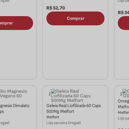
ogasil
Loja p
R$
52,70
R$
3
Comprar
omprar
Omega
agnesio Dimalato
Geleia Real Liofilizada 60 Caps
Melfo
ps
500Mg Melfort
Melfor
Melfort
Loja p
ogasil
Loja parceira
Drogasil