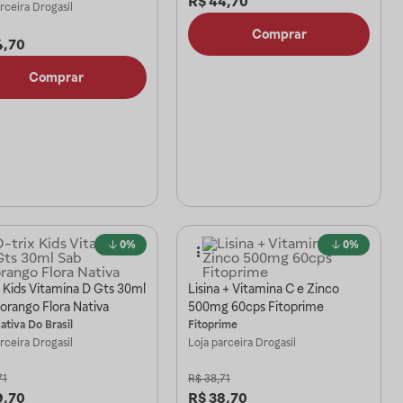
R$
44,70
arceira
Drogasil
Comprar
4,70
Comprar
0%
0%
 Kids Vitamina D Gts 30ml
Lisina + Vitamina C e Zinco
orango Flora Nativa
500mg 60cps Fitoprime
ativa Do Brasil
Fitoprime
arceira
Drogasil
Loja parceira
Drogasil
71
R$
38,71
9,70
R$
38,70