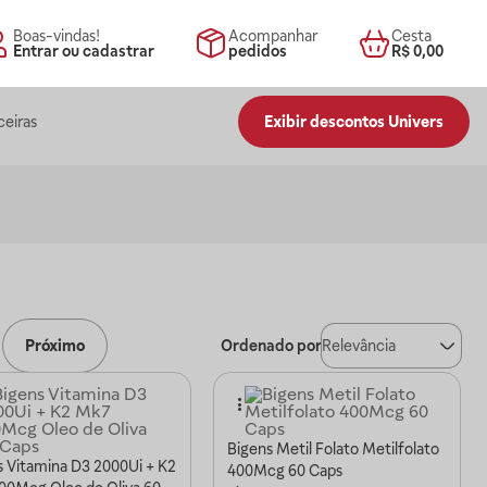
Boas-vindas!
Acompanhar
Cesta
Entrar ou cadastrar
pedidos
R$ 0,00
ceiras
Exibir descontos Univers
Próximo
Ordenado por
Relevância
Bigens Metil Folato Metilfolato
s Vitamina D3 2000Ui + K2
400Mcg 60 Caps