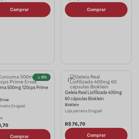
Comprar
Comprar
0%
ma 500mg 120cps Prime
Geleia Real Liofilizada 400mg
60 cápsulas Bioklein
Ervas
Bioklein
arceira
Drogasil
Loja parceira
Drogasil
71
R$
76,70
3,70
Comprar
Comprar