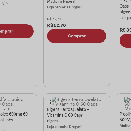
Mk7 1
Medicina Natural
ogasil
Caps
Loja parceira
Drogasil
Bigens
Loja p
R$
52,71
R$
52,70
R$
8
omprar
Comprar
Bigens Ferro Quelato +
ipoico 600mg 60
Picol
Vitamina C 60 Caps
al Labs
500Mg
Bigens
Melfor
Loja parceira
Drogasil