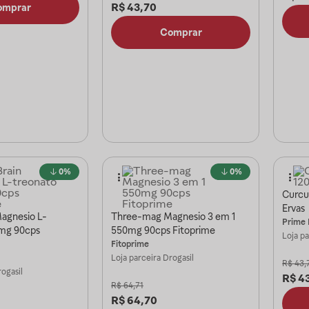
R$
43,70
omprar
Comprar
0%
0%
Curcu
Ervas
Magnesio L-
Three-mag Magnesio 3 em 1
Prime 
mg 90cps
550mg 90cps Fitoprime
Loja p
Fitoprime
Loja parceira
Drogasil
R$
43,
ogasil
R$
4
R$
64,71
R$
64,70