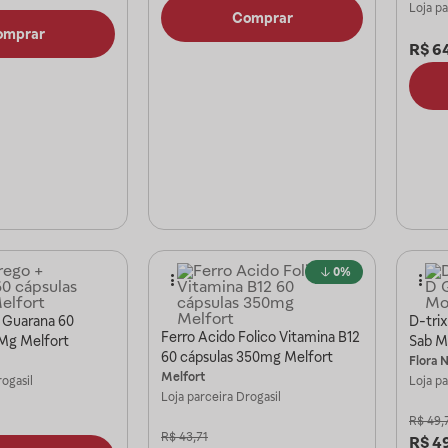
Loja p
Comprar
omprar
R$
6
0%
 Guarana 60
D-trix
Ferro Acido Folico Vitamina B12
 Mg Melfort
Sab M
60 cápsulas 350mg Melfort
Flora N
Melfort
ogasil
Loja p
Loja parceira
Drogasil
R$
49,
R$
43,71
R$
4