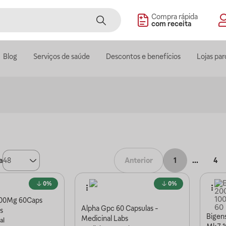
Compra rápida
com receita
Blog
Serviços de saúde
Descontos e benefícios
Lojas par
a
48
Anterior
1
...
4
0%
0%
800Mg 60Caps
Alpha Gpc 60 Capsulas -
s
Bigen
Medicinal Labs
al