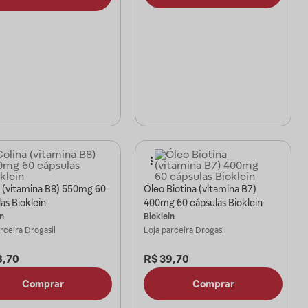
a (vitamina B8) 550mg 60
Óleo Biotina (vitamina B7)
as Bioklein
400mg 60 cápsulas Bioklein
in
Bioklein
arceira
Drogasil
Loja parceira
Drogasil
8,70
R$
39,70
Comprar
Comprar