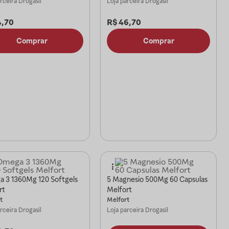
arceira
Drogasil
Loja parceira
Drogasil
4,70
R$
46,70
Comprar
Comprar
 3 1360Mg 120 Softgels
5 Magnesio 500Mg 60 Capsulas
rt
Melfort
t
Melfort
arceira
Drogasil
Loja parceira
Drogasil