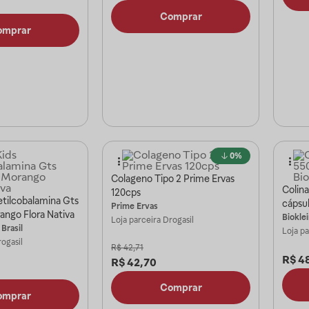
Comprar
omprar
0%
Colageno Tipo 2 Prime Ervas
Colin
120cps
etilcobalamina Gts
cápsul
Prime Ervas
ango Flora Nativa
Biokle
Loja parceira
Drogasil
 Brasil
Loja p
ogasil
R$
42,71
R$
4
R$
42,70
Comprar
omprar