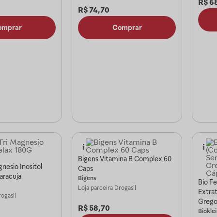
R$
6
R$
74,70
omprar
Comprar
Bigens Vitamina B Complex 60
nesio Inositol
Caps
aracuja
Bigens
Bio F
Loja parceira
Drogasil
Extra
ogasil
Grego
R$
58,70
Biokle
Biokle