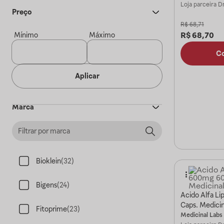
Loja parceira
Dr
Preço
R$
68,71
R$
68,70
Mínimo
Máximo
C
Aplicar
Marca
Bioklein
(
32
)
Bigens
(
24
)
Acido Alfa L
Caps. Medicin
Fitoprime
(
23
)
Medicinal Labs