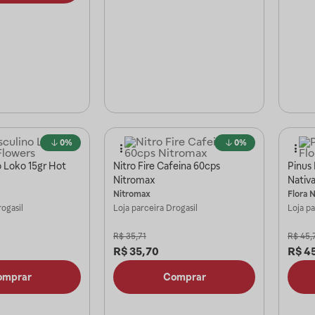
0%
0%
o Loko 15gr Hot
Nitro Fire Cafeina 60cps
Pinus 
Nitromax
Nativ
Nitromax
Flora N
ogasil
Loja parceira
Drogasil
Loja p
R$
35,71
R$
45,
R$
35,70
R$
4
omprar
Comprar