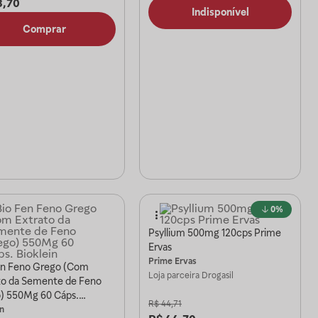
8,70
Indisponível
Comprar
0%
Psyllium 500mg 120cps Prime
Ervas
Prime Ervas
en Feno Grego (Com
Loja parceira
Drogasil
to da Semente de Feno
) 550Mg 60 Cáps.
R$
44,71
in
in