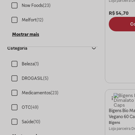
Loja parceira
Dr
Now Foods
(
23
)
R$
54,70
Melfort
(
12
)
C
Mostrar mais
Categoria
Beleza
(
1
)
DROGASIL
(
5
)
Medicamentos
(
23
)
OTC
(
49
)
Bigens Bio M
Vegano 60 Ca
Saúde
(
10
)
Bigens
Loja parceira
Dr