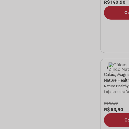
R$
140,90
C
Cálcio, Magné
Nature Healt
Nature Healthy
Loja parceira
Dr
R$
87,90
R$
63,90
C