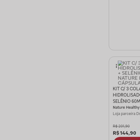
KIT C/ 3 CO
HIDROLISAD
SELÊNIO 60
HEALTHY 12
Nature Healthy
Loja parceira
Dr
R$
201,90
R$
144,90