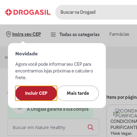
Farmácias
Insira seu CEP
Todas as categorias
Novidade
Início
Nature Healthy
Agora você pode informar seu CEP para
encontrarmos lojas próximas e calcular o
Loja
Nature Healthy
frete.
Mais sobre a loja
Incluir CEP
Mais tarde
Itens por págin
Loja parceira da Drogasil
A Drogasil garante a sua compra
CONDICION
PURIFICANT
Think Vegan