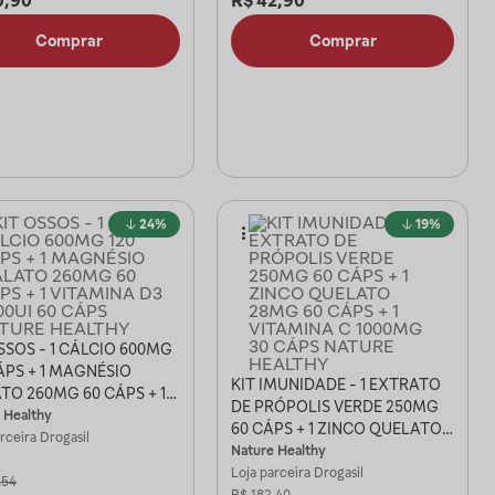
0,90
R$
42,90
Comprar
Comprar
24%
19%
SSOS - 1 CÁLCIO 600MG
ÁPS + 1 MAGNÉSIO
KIT IMUNIDADE - 1 EXTRATO
TO 260MG 60 CÁPS + 1
DE PRÓPOLIS VERDE 250MG
INA D3 2000UI 60 CÁPS
 Healthy
60 CÁPS + 1 ZINCO QUELATO
RE HEALTHY
arceira
Drogasil
28MG 60 CÁPS + 1 VITAMINA C
Nature Healthy
1000MG 30 CÁPS NATURE
Loja parceira
Drogasil
,54