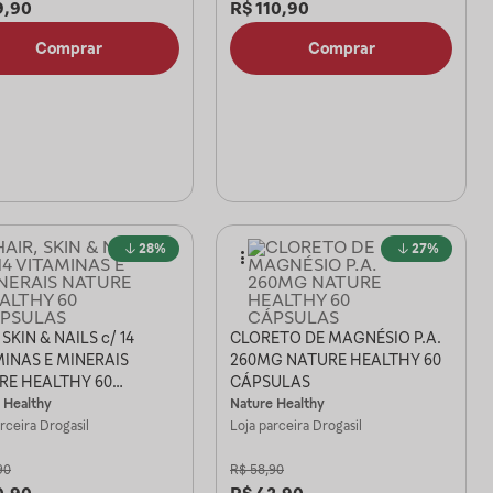
9,90
R$
110,90
Comprar
Comprar
28%
27%
 SKIN & NAILS c/ 14
CLORETO DE MAGNÉSIO P.A.
INAS E MINERAIS
260MG NATURE HEALTHY 60
RE HEALTHY 60
CÁPSULAS
ULAS
 Healthy
Nature Healthy
arceira
Drogasil
Loja parceira
Drogasil
90
R$
58,90