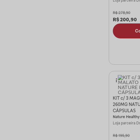
Loja parceira
Dr
R$
278,90
R$
200,90
C
KIT c/ 3 M
260MG NATU
CÁPSULAS
Nature Healthy
Loja parceira
Dr
R$
195,90