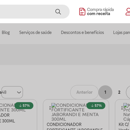
Compra rápida
com receita
Blog
Serviços de saúde
Descontos e benefícios
Lojas par
a
48
Anterior
1
2
57%
57%
ADOR
E 300ML
CONDICIONADOR
Kit C/