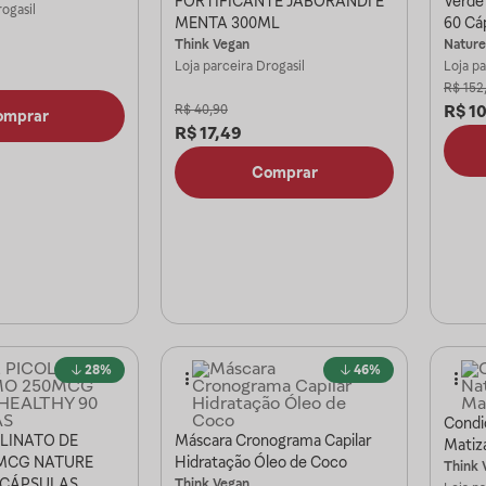
FORTIFICANTE JABORANDI E
Verde
ogasil
MENTA 300ML
60 Cá
Think Vegan
Nature
Loja parceira
Drogasil
Loja p
R$
152
R$
1
R$
40,90
omprar
R$
17,49
Comprar
28%
46%
Condi
OLINATO DE
Máscara Cronograma Capilar
Matiz
MCG NATURE
Hidratação Óleo de Coco
Think 
 CÁPSULAS
Think Vegan