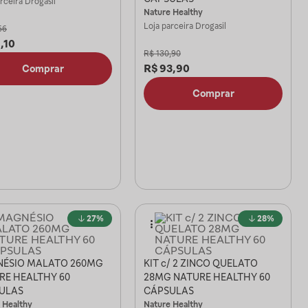
arceira
Drogasil
Nature Healthy
Loja parceira
Drogasil
66
,10
R$
130,90
R$
93,90
Comprar
Comprar
27%
28%
ÉSIO MALATO 260MG
KIT c/ 2 ZINCO QUELATO
RE HEALTHY 60
28MG NATURE HEALTHY 60
ULAS
CÁPSULAS
 Healthy
Nature Healthy