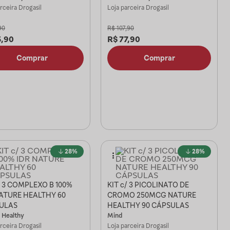
arceira
Drogasil
Loja parceira
Drogasil
90
R$
107,90
5,90
R$
77,90
Comprar
Comprar
28%
28%
/ 3 COMPLEXO B 100%
KIT c/ 3 PICOLINATO DE
NATURE HEALTHY 60
CROMO 250MCG NATURE
ULAS
HEALTHY 90 CÁPSULAS
 Healthy
Mind
arceira
Drogasil
Loja parceira
Drogasil