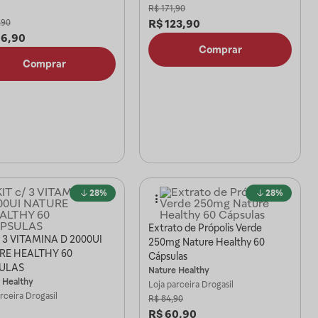
R$
171,90
R$
123,90
,90
06,90
Comprar
Comprar
28%
28%
Extrato de Própolis Verde
/ 3 VITAMINA D 2000UI
250mg Nature Healthy 60
RE HEALTHY 60
Cápsulas
ULAS
Nature Healthy
 Healthy
Loja parceira
Drogasil
arceira
Drogasil
R$
84,90
R$
60,90