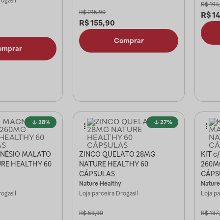
ogasil
R$
194
R$
215,90
R$
1
R$
155,90
Comprar
omprar
28%
27%
AGNÉSIO MALATO
ZINCO QUELATO 28MG
KIT 
RE HEALTHY 60
NATURE HEALTHY 60
260M
CÁPSULAS
CÁPS
Nature Healthy
Nature
ogasil
Loja parceira
Drogasil
Loja p
R$
59,90
R$
137