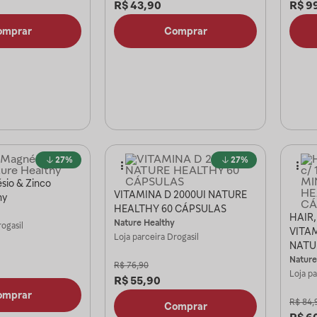
R$
43,90
R$
9
omprar
Comprar
27%
27%
sio & Zinco
VITAMINA D 2000UI NATURE
hy
HEALTHY 60 CÁPSULAS
HAIR,
Nature Healthy
ogasil
VITAM
Loja parceira
Drogasil
NATU
CÁPS
Nature
R$
76,90
Loja p
R$
55,90
omprar
R$
84,
Comprar