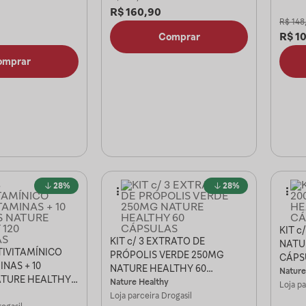
R$
160,90
R$
148
R$
1
Comprar
omprar
28%
28%
KIT c
KIT c/ 3 EXTRATO DE
NATU
LTIVITAMÍNICO
PRÓPOLIS VERDE 250MG
CÁPS
INAS + 10
NATURE HEALTHY 60
Nature
ATURE HEALTHY
CÁPSULAS
Nature Healthy
Loja p
AS
Loja parceira
Drogasil