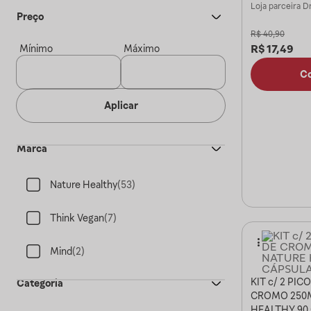
Loja parceira
Dr
Preço
R$
40,90
R$
17,49
Mínimo
Máximo
C
Aplicar
Marca
Nature Healthy
(
53
)
Think Vegan
(
7
)
Mind
(
2
)
KIT c/ 2 PIC
Categoria
CROMO 250
HEALTHY 90