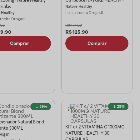
 250mg Nature Healthy
D3 1000UI NATURE HEALTHY
psulas
Nature Healthy
 Healthy
Loja parceira
Drogasil
arceira
Drogasil
,90
R$
174,90
09,90
R$
125,90
Comprar
Comprar
59%
28%
cionador Natural Blond
KIT c/ 2 VITAMINA C 1000MG
ante 300ML
NATURE HEALTHY 30
Vegan
CÁPSULAS