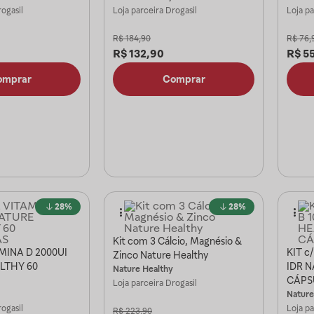
ogasil
Loja parceira
Drogasil
Loja p
R$
184,90
R$
76,
R$
132,90
R$
5
omprar
Comprar
28%
28%
Kit com 3 Cálcio, Magnésio &
AMINA D 2000UI
KIT c
Zinco Nature Healthy
LTHY 60
IDR 
Nature Healthy
CÁPS
Loja parceira
Drogasil
Nature
ogasil
Loja p
R$
223,90