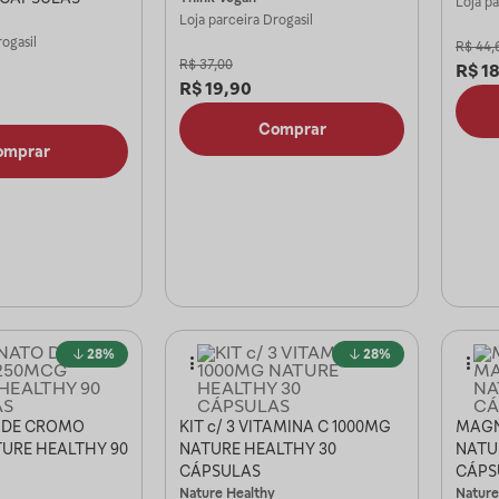
Loja p
Loja parceira
Drogasil
ogasil
R$
44,
R$
37,00
R$
18
R$
19,90
Comprar
omprar
28%
28%
 DE CROMO
KIT c/ 3 VITAMINA C 1000MG
MAGN
URE HEALTHY 90
NATURE HEALTHY 30
NATU
CÁPSULAS
CÁPS
Nature Healthy
Nature