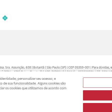
 Nsa. Sra. Assunção, 638 | Butantã | São Paulo (SP) | CEP 05359-001 | Para dúvidas
tã (1714 e 1715 Raia e Drogasil) | AFE: 7.17094.5 | CMVS - 355030801-477-002443
pelo profissional da área médica. Somente o médico está apto a diagnosticar q
dentidade; personalizar seu acesso; e
ões divulgados no site são válidos apenas para compras feitas pela internet. Mai
o de sua funcionalidade. Alguns cookies são
e você possa realizar suas compras com tranquilidade. A privacidade e a seguran
ciar os cookies que utilizamos de acordo com
sso estoque.
A
Drogasil
segue as determinações da