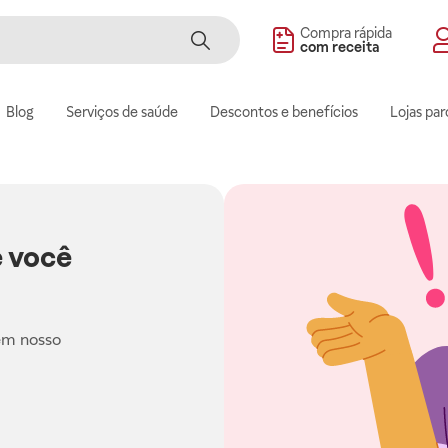
Compra rápida
com receita
Blog
Serviços de saúde
Descontos e benefícios
Lojas par
 você
em nosso