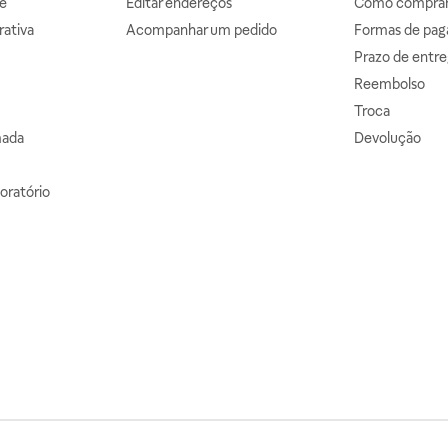
e
Editar endereços
Como comprar 
ativa
Acompanhar um pedido
Formas de pa
Prazo de entre
Reembolso
Troca
mada
Devolução
oratório