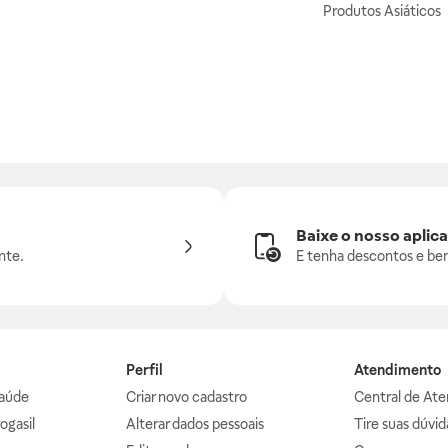
Produtos Asiáticos
Baixe o nosso aplica
nte.
E tenha descontos e ben
Perfil
Atendimento
aúde
Criar novo cadastro
Central de At
ogasil
Alterar dados pessoais
Tire suas dúvi