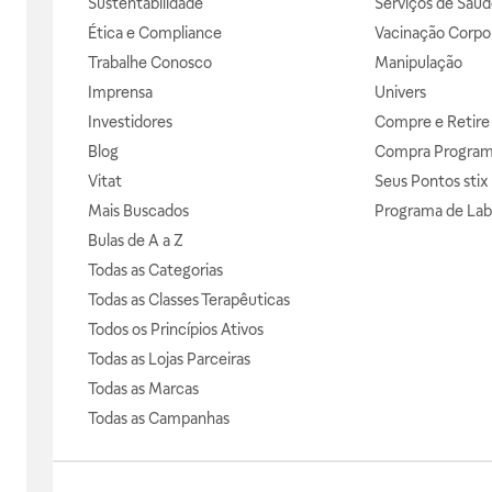
Sustentabilidade
Serviços de Saúd
Ética e Compliance
Vacinação Corpor
Trabalhe Conosco
Manipulação
Imprensa
Univers
Investidores
Compre e Retire
Blog
Compra Progra
Vitat
Seus Pontos stix
Mais Buscados
Programa de Lab
Bulas de A a Z
Todas as Categorias
Todas as Classes Terapêuticas
Todos os Princípios Ativos
Todas as Lojas Parceiras
Todas as Marcas
Todas as Campanhas