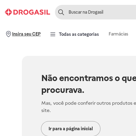
Farmácias
Insira seu CEP
Todas as categorias
Não encontramos o que
procurava.
Mas, você pode conferir outros produtos 
site.
Ir para a página inicial