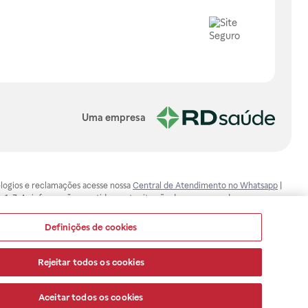
Uma empresa
, elogios e reclamações acesse nossa
Central de Atendimento no Whatsapp
|
-1-7. As informações contidas neste site não devem ser usadas para
ualquer problema de saúde e prescrever o tratamento adequado. Ao
ores esclarecimentos, consultar o site: www.anvisa.gov.br. A Raia Drogasil
Definições de cookies
ça dos clientes são compromissos da Raia Drogasil SA. Todos os pedidos
Rejeitar todos os cookies
Aceitar todos os cookies