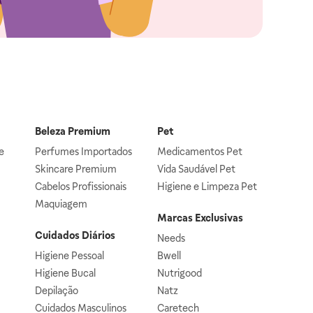
Beleza Premium
Pet
e
Perfumes Importados
Medicamentos Pet
Skincare Premium
Vida Saudável Pet
Cabelos Profissionais
Higiene e Limpeza Pet
Maquiagem
Marcas Exclusivas
Cuidados Diários
Needs
Higiene Pessoal
Bwell
Higiene Bucal
Nutrigood
Depilação
Natz
Cuidados Masculinos
Caretech