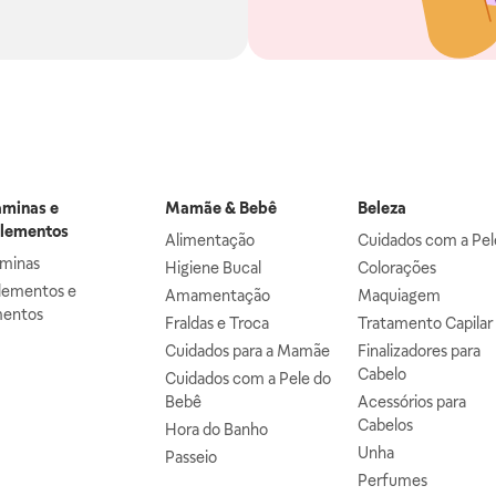
aminas e
Mamãe & Bebê
Beleza
lementos
Alimentação
Cuidados com a Pel
aminas
Higiene Bucal
Colorações
lementos e
Amamentação
Maquiagem
mentos
Fraldas e Troca
Tratamento Capilar
Cuidados para a Mamãe
Finalizadores para
Cabelo
Cuidados com a Pele do
Bebê
Acessórios para
Cabelos
Hora do Banho
Unha
Passeio
Perfumes