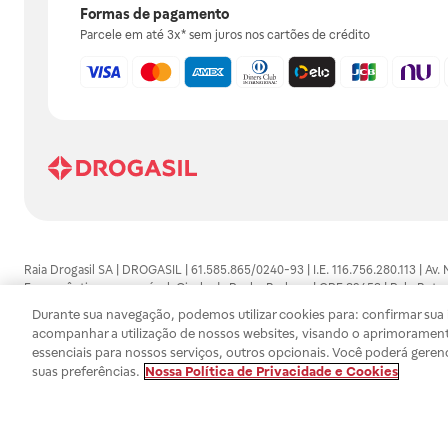
Formas de pagamento
Parcele em até 3x* sem juros nos cartões de crédito
Raia Drogasil SA | DROGASIL | 61.585.865/0240-93 | I.E. 116.756.280.113 | Av.
Farmacêutico responsável: Gisele da Penha Barbosa | CRF 89453 | Polo Butan
automedicação e não substituem, em hipótese alguma, as orientações dadas 
Durante sua navegação, podemos utilizar cookies para: confirmar sua i
persistirem os sintomas, um médico deverá ser consultado. Os preços e promoç
acompanhar a utilização de nossos websites, visando o aprimorament
SA trabalha com as tecnologias mais avançadas de proteção de dados, para qu
essenciais para nossos serviços, outros opcionais. Você poderá geren
efetuados estão sujeitos à confirmação da disponibilidade de produto em no
suas preferências.
Nossa Política de Privacidade e Cookies