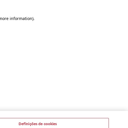
 more information)
.
Definições de cookies