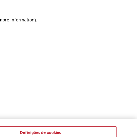
 more information)
.
Definições de cookies