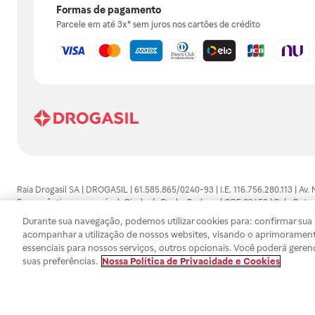
Formas de pagamento
Parcele em até 3x* sem juros nos cartões de crédito
Raia Drogasil SA | DROGASIL | 61.585.865/0240-93 | I.E. 116.756.280.113 | Av.
Farmacêutico responsável: Gisele da Penha Barbosa | CRF 89453 | Polo Butan
automedicação e não substituem, em hipótese alguma, as orientações dadas 
Durante sua navegação, podemos utilizar cookies para: confirmar sua i
persistirem os sintomas, um médico deverá ser consultado. Os preços e promoç
acompanhar a utilização de nossos websites, visando o aprimorament
SA trabalha com as tecnologias mais avançadas de proteção de dados, para qu
essenciais para nossos serviços, outros opcionais. Você poderá geren
efetuados estão sujeitos à confirmação da disponibilidade de produto em no
suas preferências.
Nossa Política de Privacidade e Cookies