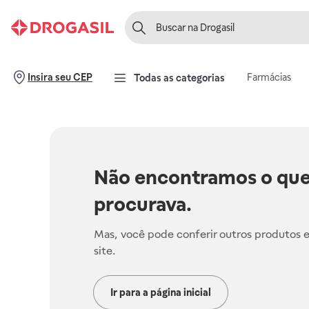
Farmácias
Insira seu CEP
Todas as categorias
Não encontramos o que
procurava.
Mas, você pode conferir outros produtos 
site.
Ir para a página inicial