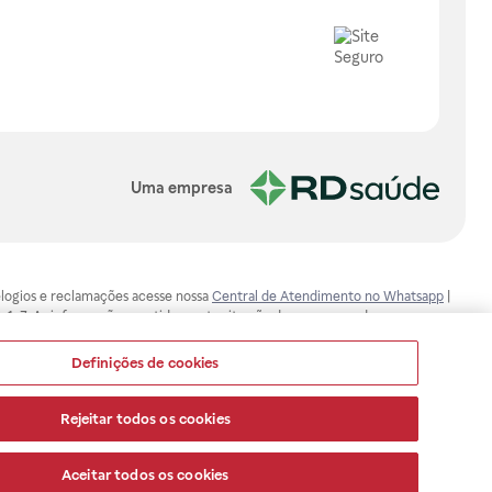
Uma empresa
, elogios e reclamações acesse nossa
Central de Atendimento no Whatsapp
|
-1-7. As informações contidas neste site não devem ser usadas para
ualquer problema de saúde e prescrever o tratamento adequado. Ao
ores esclarecimentos, consultar o site: www.anvisa.gov.br. A Raia Drogasil
Definições de cookies
ça dos clientes são compromissos da Raia Drogasil SA. Todos os pedidos
Rejeitar todos os cookies
Aceitar todos os cookies