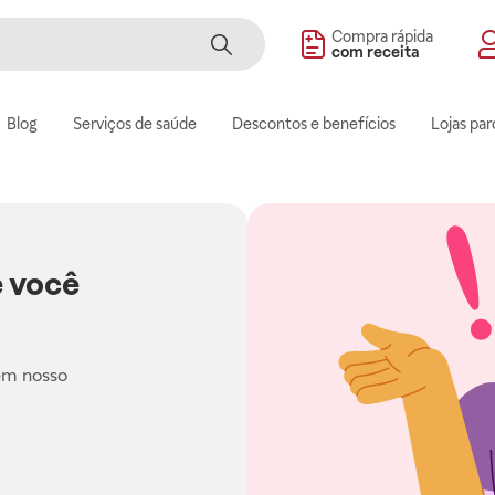
Compra rápida
com receita
Blog
Serviços de saúde
Descontos e benefícios
Lojas par
 você
em nosso