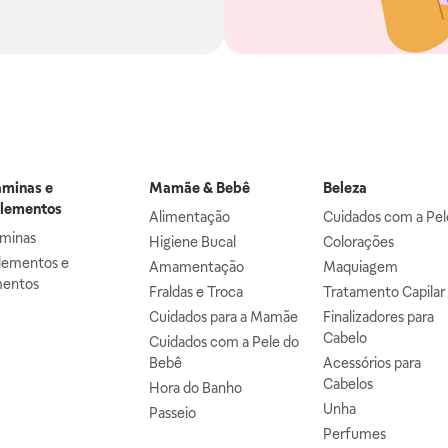
aminas e
Mamãe & Bebê
Beleza
lementos
Alimentação
Cuidados com a Pel
aminas
Higiene Bucal
Colorações
lementos e
Amamentação
Maquiagem
mentos
Fraldas e Troca
Tratamento Capilar
Cuidados para a Mamãe
Finalizadores para
Cabelo
Cuidados com a Pele do
Bebê
Acessórios para
Cabelos
Hora do Banho
Unha
Passeio
Perfumes