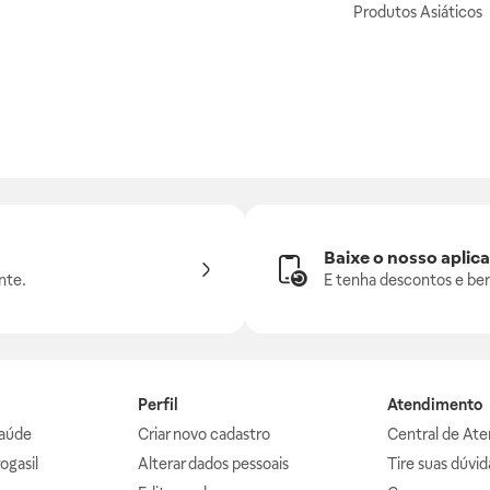
Produtos Asiáticos
Baixe o nosso aplica
nte.
E tenha descontos e ben
Perfil
Atendimento
aúde
Criar novo cadastro
Central de At
ogasil
Alterar dados pessoais
Tire suas dúvi