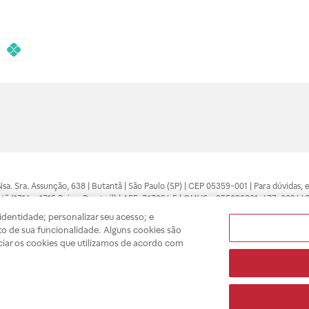
 Nsa. Sra. Assunção, 638 | Butantã | São Paulo (SP) | CEP 05359-001 | Para dúvidas
tã (1714 e 1715 Raia e Drogasil) | AFE: 7.17094.5 | CMVS - 355030801-477-002443
pelo profissional da área médica. Somente o médico está apto a diagnosticar q
dentidade; personalizar seu acesso; e
ões divulgados no site são válidos apenas para compras feitas pela internet. Mai
o de sua funcionalidade. Alguns cookies são
e você possa realizar suas compras com tranquilidade. A privacidade e a seguran
ciar os cookies que utilizamos de acordo com
sso estoque.
A
Drogasil
segue as determinações da