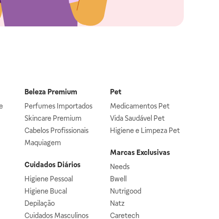
Beleza Premium
Pet
e
Perfumes Importados
Medicamentos Pet
Skincare Premium
Vida Saudável Pet
Cabelos Profissionais
Higiene e Limpeza Pet
Maquiagem
Marcas Exclusivas
Cuidados Diários
Needs
Higiene Pessoal
Bwell
Higiene Bucal
Nutrigood
Depilação
Natz
Cuidados Masculinos
Caretech