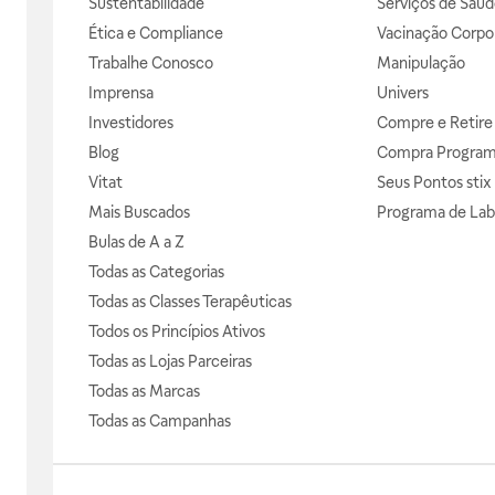
Sustentabilidade
Serviços de Saúd
Ética e Compliance
Vacinação Corpor
Trabalhe Conosco
Manipulação
Imprensa
Univers
Investidores
Compre e Retire
Blog
Compra Progra
Vitat
Seus Pontos stix
Mais Buscados
Programa de Lab
Bulas de A a Z
Todas as Categorias
Todas as Classes Terapêuticas
Todos os Princípios Ativos
Todas as Lojas Parceiras
Todas as Marcas
Todas as Campanhas