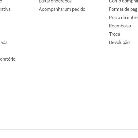
e
Editar endereços
Como comprar 
ativa
Acompanhar um pedido
Formas de pa
Prazo de entre
Reembolso
Troca
mada
Devolução
oratório