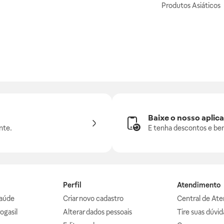
Produtos Asiáticos
Baixe o nosso aplica
nte.
E tenha descontos e ben
Perfil
Atendimento
aúde
Criar novo cadastro
Central de At
ogasil
Alterar dados pessoais
Tire suas dúvi