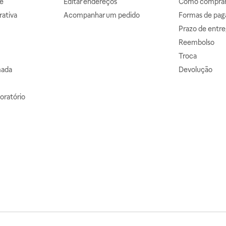
e
Editar endereços
Como comprar 
ativa
Acompanhar um pedido
Formas de pa
Prazo de entre
Reembolso
Troca
mada
Devolução
oratório