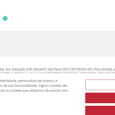
 Nsa. Sra. Assunção, 638 | Butantã | São Paulo (SP) | CEP 05359-001 | Para dúvidas
tã (1714 e 1715 Raia e Drogasil) | AFE: 7.17094.5 | CMVS - 355030801-477-002443
pelo profissional da área médica. Somente o médico está apto a diagnosticar q
dentidade; personalizar seu acesso; e
ões divulgados no site são válidos apenas para compras feitas pela internet. Mai
o de sua funcionalidade. Alguns cookies são
e você possa realizar suas compras com tranquilidade. A privacidade e a seguran
ciar os cookies que utilizamos de acordo com
sso estoque.
A
Drogasil
segue as determinações da