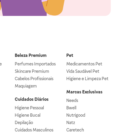
Beleza Premium
Pet
e
Perfumes Importados
Medicamentos Pet
Skincare Premium
Vida Saudável Pet
Cabelos Profissionais
Higiene e Limpeza Pet
Maquiagem
Marcas Exclusivas
Cuidados Diários
Needs
Higiene Pessoal
Bwell
Higiene Bucal
Nutrigood
Depilação
Natz
Cuidados Masculinos
Caretech