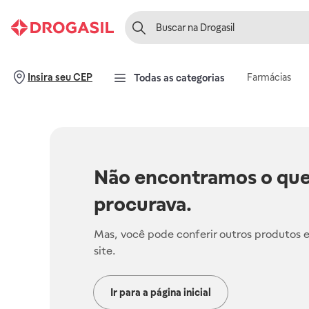
Farmácias
Insira seu CEP
Todas as categorias
Não encontramos o que
procurava.
Mas, você pode conferir outros produtos 
site.
Ir para a página inicial