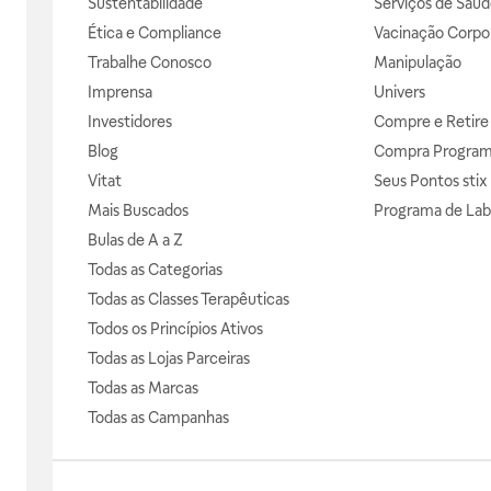
Sustentabilidade
Serviços de Saúd
Ética e Compliance
Vacinação Corpor
Trabalhe Conosco
Manipulação
Imprensa
Univers
Investidores
Compre e Retire
Blog
Compra Progra
Vitat
Seus Pontos stix
Mais Buscados
Programa de Lab
Bulas de A a Z
Todas as Categorias
Todas as Classes Terapêuticas
Todos os Princípios Ativos
Todas as Lojas Parceiras
Todas as Marcas
Todas as Campanhas