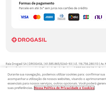
Formas de pagamento
Parcele em até 3x* sem juros nos cartões de crédito
Raia Drogasil SA | DROGASIL | 61.585.865/0240-93 | I.E. 116.756.280.113 | Av.
Farmacêutico responsável: Gisele da Penha Barbosa | CRF 89453 | Polo Butan
automedicação e não substituem, em hipótese alguma, as orientações dadas 
Durante sua navegação, podemos utilizar cookies para: confirmar sua i
persistirem os sintomas, um médico deverá ser consultado. Os preços e promoç
acompanhar a utilização de nossos websites, visando o aprimorament
SA trabalha com as tecnologias mais avançadas de proteção de dados, para qu
essenciais para nossos serviços, outros opcionais. Você poderá geren
efetuados estão sujeitos à confirmação da disponibilidade de produto em no
suas preferências.
Nossa Política de Privacidade e Cookies