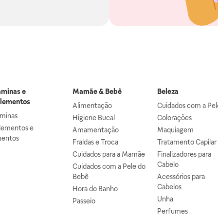
aminas e
Mamãe & Bebê
Beleza
lementos
Alimentação
Cuidados com a Pel
aminas
Higiene Bucal
Colorações
lementos e
Amamentação
Maquiagem
mentos
Fraldas e Troca
Tratamento Capilar
Cuidados para a Mamãe
Finalizadores para
Cabelo
Cuidados com a Pele do
Bebê
Acessórios para
Cabelos
Hora do Banho
Unha
Passeio
Perfumes