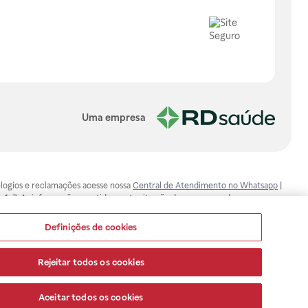
Uma empresa
, elogios e reclamações acesse nossa
Central de Atendimento no Whatsapp
|
-1-7. As informações contidas neste site não devem ser usadas para
ualquer problema de saúde e prescrever o tratamento adequado. Ao
ores esclarecimentos, consultar o site: www.anvisa.gov.br. A Raia Drogasil
Definições de cookies
ça dos clientes são compromissos da Raia Drogasil SA. Todos os pedidos
Rejeitar todos os cookies
Aceitar todos os cookies