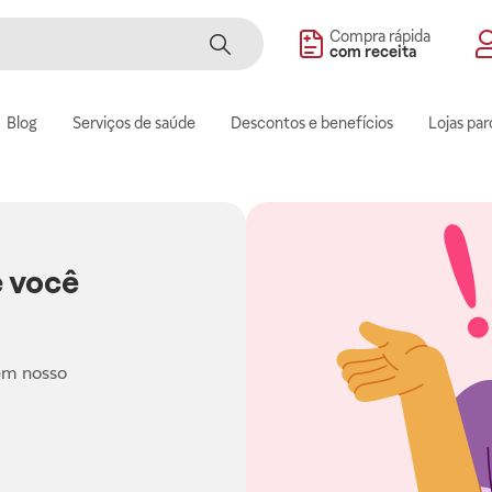
Compra rápida
com receita
Blog
Serviços de saúde
Descontos e benefícios
Lojas par
 você
em nosso