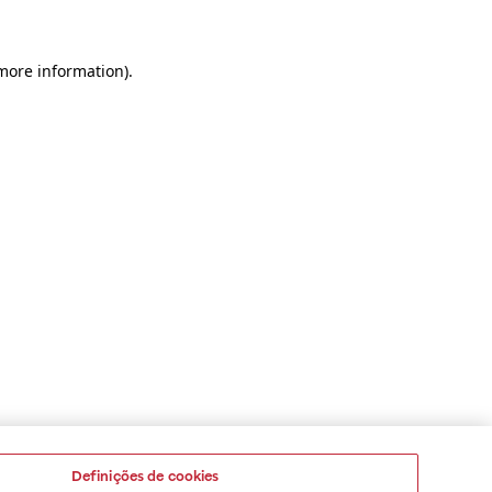
 more information)
.
Definições de cookies