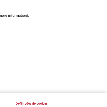
 more information)
.
Definições de cookies