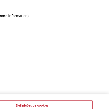
 more information)
.
Definições de cookies