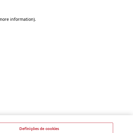
 more information)
.
Definições de cookies