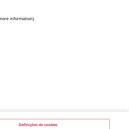
 more information)
.
Definições de cookies