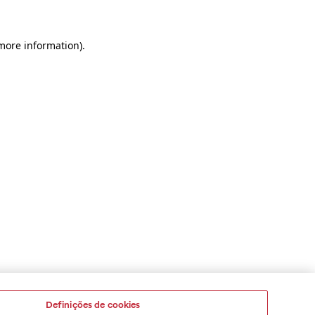
 more information)
.
Definições de cookies