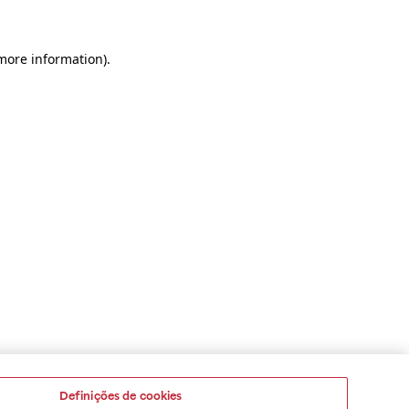
 more information)
.
Definições de cookies