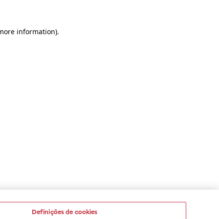
 more information)
.
Definições de cookies