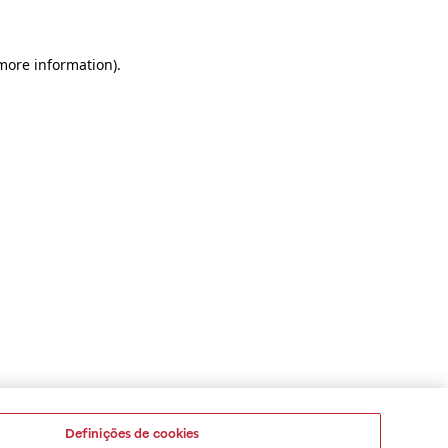
 more information)
.
Definições de cookies