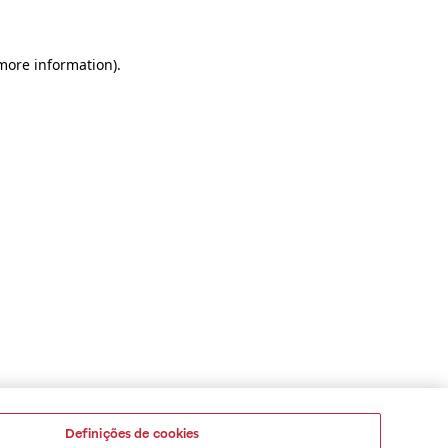
 more information)
.
Definições de cookies