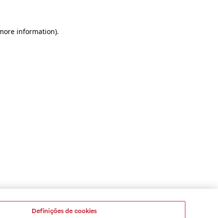
 more information)
.
Definições de cookies