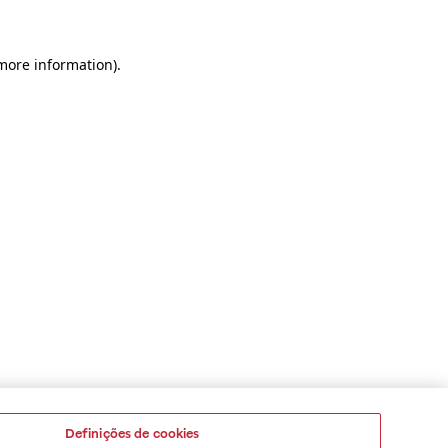
 more information)
.
Definições de cookies