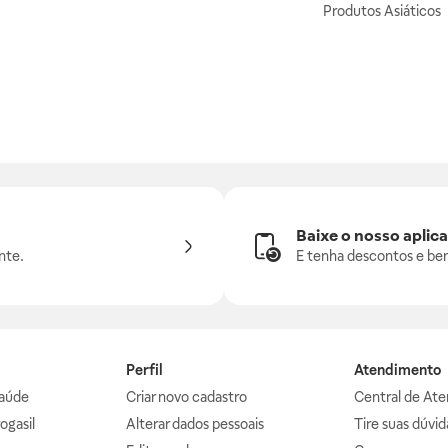
Produtos Asiáticos
Baixe o nosso aplica
nte.
E tenha descontos e ben
Perfil
Atendimento
aúde
Criar novo cadastro
Central de At
ogasil
Alterar dados pessoais
Tire suas dúvi