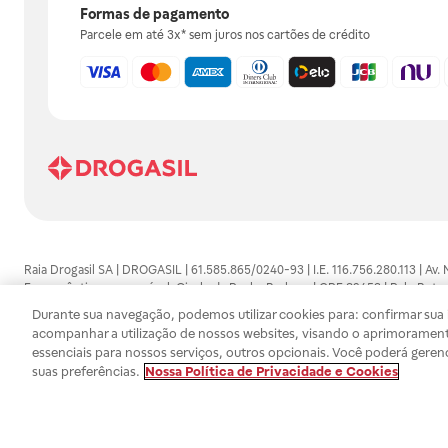
Formas de pagamento
Parcele em até 3x* sem juros nos cartões de crédito
Raia Drogasil SA | DROGASIL | 61.585.865/0240-93 | I.E. 116.756.280.113 | Av.
Farmacêutico responsável: Gisele da Penha Barbosa | CRF 89453 | Polo Butan
automedicação e não substituem, em hipótese alguma, as orientações dadas 
Durante sua navegação, podemos utilizar cookies para: confirmar sua i
persistirem os sintomas, um médico deverá ser consultado. Os preços e promoç
acompanhar a utilização de nossos websites, visando o aprimorament
SA trabalha com as tecnologias mais avançadas de proteção de dados, para qu
essenciais para nossos serviços, outros opcionais. Você poderá geren
efetuados estão sujeitos à confirmação da disponibilidade de produto em no
suas preferências.
Nossa Política de Privacidade e Cookies