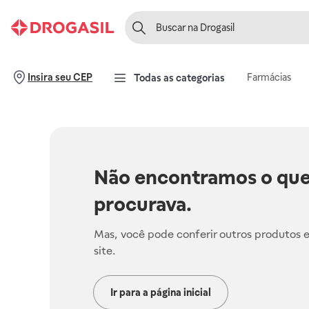
Farmácias
Insira seu CEP
Todas as categorias
Não encontramos o que
procurava.
Mas, você pode conferir outros produtos 
site.
Ir para a página inicial