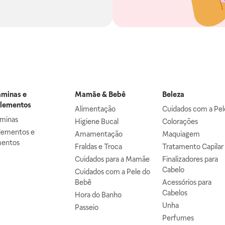
aminas e
Mamãe & Bebê
Beleza
lementos
Alimentação
Cuidados com a Pel
aminas
Higiene Bucal
Colorações
lementos e
Amamentação
Maquiagem
mentos
Fraldas e Troca
Tratamento Capilar
Cuidados para a Mamãe
Finalizadores para
Cabelo
Cuidados com a Pele do
Bebê
Acessórios para
Cabelos
Hora do Banho
Unha
Passeio
Perfumes