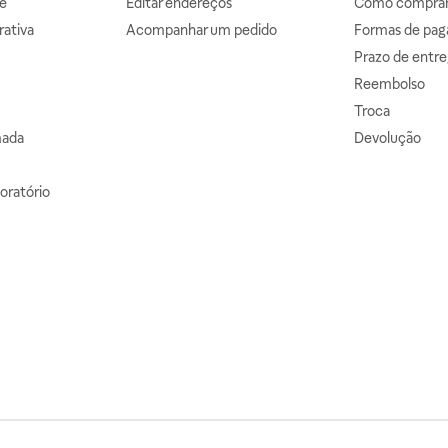
e
Editar endereços
Como comprar 
ativa
Acompanhar um pedido
Formas de pa
Prazo de entre
Reembolso
Troca
mada
Devolução
oratório