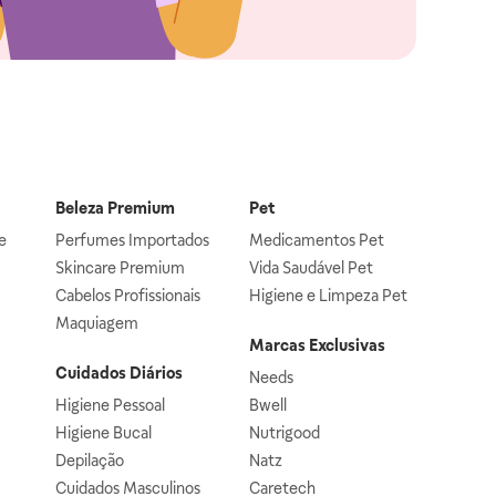
Beleza Premium
Pet
e
Perfumes Importados
Medicamentos Pet
Skincare Premium
Vida Saudável Pet
Cabelos Profissionais
Higiene e Limpeza Pet
Maquiagem
Marcas Exclusivas
Cuidados Diários
Needs
Higiene Pessoal
Bwell
Higiene Bucal
Nutrigood
Depilação
Natz
Cuidados Masculinos
Caretech