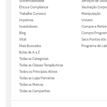
Sustentabilidade
Serviços de Saúd
Ética e Compliance
Vacinação Corpor
Trabalhe Conosco
Manipulação
Imprensa
Univers
Investidores
Compre e Retire
Blog
Compra Progra
Vitat
Seus Pontos stix
Mais Buscados
Programa de Lab
Bulas de A a Z
Todas as Categorias
Todas as Classes Terapêuticas
Todos os Princípios Ativos
Todas as Lojas Parceiras
Todas as Marcas
Todas as Campanhas