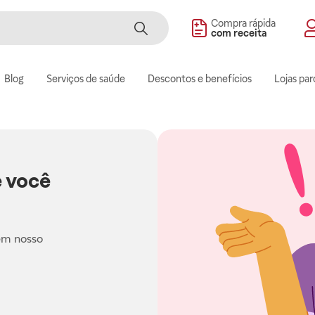
Compra rápida
com receita
Blog
Serviços de saúde
Descontos e benefícios
Lojas par
 você
em nosso