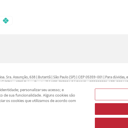
 Nsa. Sra. Assunção, 638 | Butantã | São Paulo (SP) | CEP 05359-001 | Para dúvidas
tã (1714 e 1715 Raia e Drogasil) | AFE: 7.17094.5 | CMVS - 355030801-477-002443
pelo profissional da área médica. Somente o médico está apto a diagnosticar q
dentidade; personalizar seu acesso; e
ões divulgados no site são válidos apenas para compras feitas pela internet. Mai
o de sua funcionalidade. Alguns cookies são
e você possa realizar suas compras com tranquilidade. A privacidade e a seguran
ciar os cookies que utilizamos de acordo com
sso estoque.
A
Drogasil
segue as determinações da