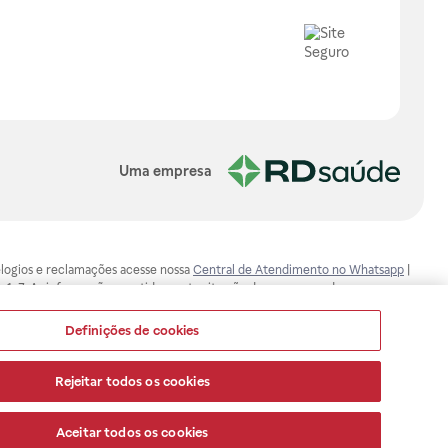
Uma empresa
, elogios e reclamações acesse nossa
Central de Atendimento no Whatsapp
|
-1-7. As informações contidas neste site não devem ser usadas para
ualquer problema de saúde e prescrever o tratamento adequado. Ao
ores esclarecimentos, consultar o site: www.anvisa.gov.br. A Raia Drogasil
Definições de cookies
ça dos clientes são compromissos da Raia Drogasil SA. Todos os pedidos
Rejeitar todos os cookies
Aceitar todos os cookies