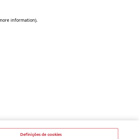
 more information)
.
Definições de cookies