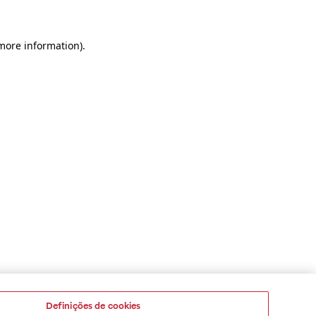
 more information)
.
Definições de cookies