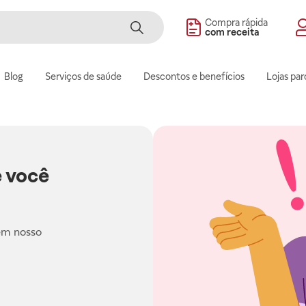
Compra rápida
com receita
Blog
Serviços de saúde
Descontos e benefícios
Lojas par
 você
em nosso