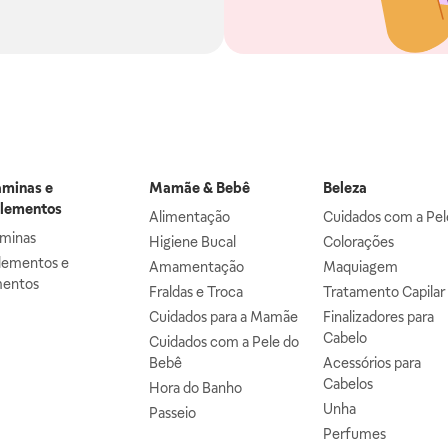
aminas e
Mamãe & Bebê
Beleza
lementos
Alimentação
Cuidados com a Pel
aminas
Higiene Bucal
Colorações
lementos e
Amamentação
Maquiagem
mentos
Fraldas e Troca
Tratamento Capilar
Cuidados para a Mamãe
Finalizadores para
Cabelo
Cuidados com a Pele do
Bebê
Acessórios para
Cabelos
Hora do Banho
Unha
Passeio
Perfumes