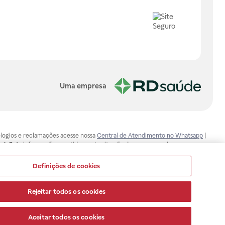
Uma empresa
, elogios e reclamações acesse nossa
Central de Atendimento no Whatsapp
|
-1-7. As informações contidas neste site não devem ser usadas para
ualquer problema de saúde e prescrever o tratamento adequado. Ao
ores esclarecimentos, consultar o site: www.anvisa.gov.br. A Raia Drogasil
Definições de cookies
ça dos clientes são compromissos da Raia Drogasil SA. Todos os pedidos
Rejeitar todos os cookies
Aceitar todos os cookies