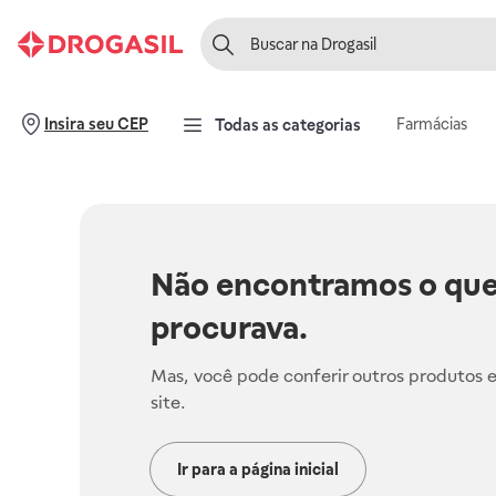
Farmácias
Insira seu CEP
Todas as categorias
Não encontramos o que
procurava.
Mas, você pode conferir outros produtos 
site.
Ir para a página inicial