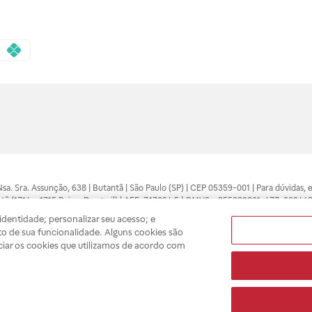
 Nsa. Sra. Assunção, 638 | Butantã | São Paulo (SP) | CEP 05359-001 | Para dúvidas
tã (1714 e 1715 Raia e Drogasil) | AFE: 7.17094.5 | CMVS - 355030801-477-002443
pelo profissional da área médica. Somente o médico está apto a diagnosticar q
dentidade; personalizar seu acesso; e
ões divulgados no site são válidos apenas para compras feitas pela internet. Mai
o de sua funcionalidade. Alguns cookies são
e você possa realizar suas compras com tranquilidade. A privacidade e a seguran
ciar os cookies que utilizamos de acordo com
sso estoque.
A
Drogasil
segue as determinações da