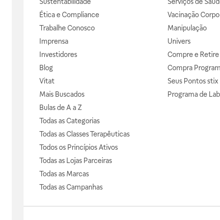
Sustentabilidade
Serviços de Saúd
Ética e Compliance
Vacinação Corpor
Trabalhe Conosco
Manipulação
Imprensa
Univers
Investidores
Compre e Retire
Blog
Compra Progra
Vitat
Seus Pontos stix
Mais Buscados
Programa de Lab
Bulas de A a Z
Todas as Categorias
Todas as Classes Terapêuticas
Todos os Princípios Ativos
Todas as Lojas Parceiras
Todas as Marcas
Todas as Campanhas