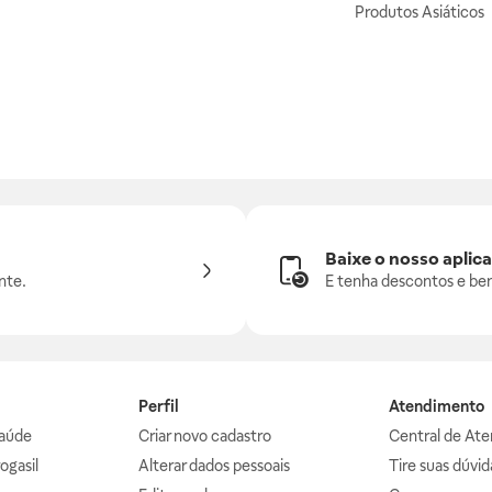
Produtos Asiáticos
Baixe o nosso aplica
nte.
E tenha descontos e ben
Perfil
Atendimento
aúde
Criar novo cadastro
Central de At
ogasil
Alterar dados pessoais
Tire suas dúvi