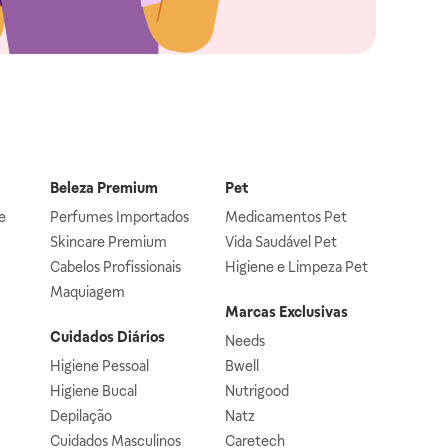
Beleza Premium
Pet
e
Perfumes Importados
Medicamentos Pet
Skincare Premium
Vida Saudável Pet
Cabelos Profissionais
Higiene e Limpeza Pet
Maquiagem
Marcas Exclusivas
Cuidados Diários
Needs
Higiene Pessoal
Bwell
Higiene Bucal
Nutrigood
Depilação
Natz
Cuidados Masculinos
Caretech