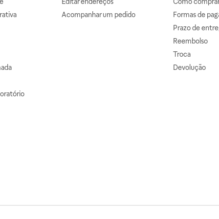
e
Editar endereços
Como comprar 
ativa
Acompanhar um pedido
Formas de pa
Prazo de entre
Reembolso
Troca
mada
Devolução
oratório