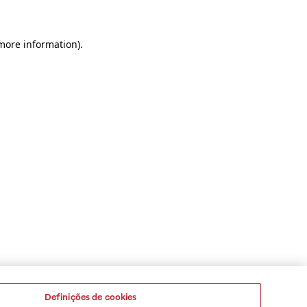
 more information)
.
Definições de cookies