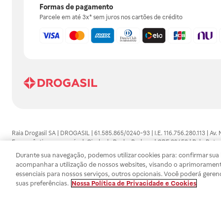
Formas de pagamento
Parcele em até 3x* sem juros nos cartões de crédito
Raia Drogasil SA | DROGASIL | 61.585.865/0240-93 | I.E. 116.756.280.113 | Av.
Farmacêutico responsável: Gisele da Penha Barbosa | CRF 89453 | Polo Butan
automedicação e não substituem, em hipótese alguma, as orientações dadas 
Durante sua navegação, podemos utilizar cookies para: confirmar sua i
persistirem os sintomas, um médico deverá ser consultado. Os preços e promoç
acompanhar a utilização de nossos websites, visando o aprimorament
SA trabalha com as tecnologias mais avançadas de proteção de dados, para qu
essenciais para nossos serviços, outros opcionais. Você poderá geren
efetuados estão sujeitos à confirmação da disponibilidade de produto em no
suas preferências.
Nossa Política de Privacidade e Cookies