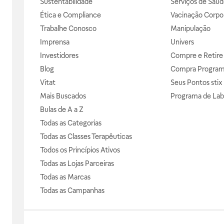
Sustentabilidade
Serviços de Saúd
Ética e Compliance
Vacinação Corpor
Trabalhe Conosco
Manipulação
Imprensa
Univers
Investidores
Compre e Retire
Blog
Compra Progra
Vitat
Seus Pontos stix
Mais Buscados
Programa de Lab
Bulas de A a Z
Todas as Categorias
Todas as Classes Terapêuticas
Todos os Princípios Ativos
Todas as Lojas Parceiras
Todas as Marcas
Todas as Campanhas