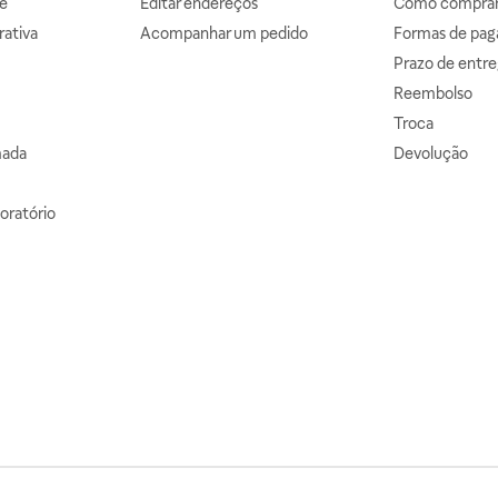
e
Editar endereços
Como comprar 
ativa
Acompanhar um pedido
Formas de pa
Prazo de entre
Reembolso
Troca
mada
Devolução
oratório