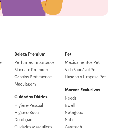
Beleza Premium
Pet
e
Perfumes Importados
Medicamentos Pet
Skincare Premium
Vida Saudável Pet
Cabelos Profissionais
Higiene e Limpeza Pet
Maquiagem
Marcas Exclusivas
Cuidados Diários
Needs
Higiene Pessoal
Bwell
Higiene Bucal
Nutrigood
Depilação
Natz
Cuidados Masculinos
Caretech