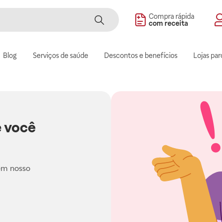
Compra rápida
com receita
Blog
Serviços de saúde
Descontos e benefícios
Lojas par
 você
em nosso