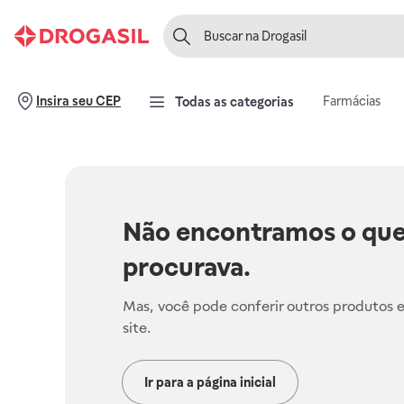
Farmácias
Insira seu CEP
Todas as categorias
Não encontramos o que
procurava.
Mas, você pode conferir outros produtos 
site.
Ir para a página inicial