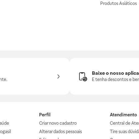
Produtos Asiáticos
Baixe o nosso aplica
nte.
E tenha descontos e ben
Perfil
Atendimento
aúde
Criar novo cadastro
Central de At
ogasil
Alterar dados pessoais
Tire suas dúvi