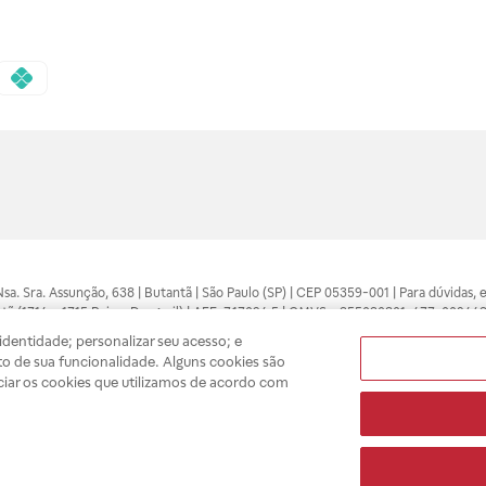
 Nsa. Sra. Assunção, 638 | Butantã | São Paulo (SP) | CEP 05359-001 | Para dúvidas
tã (1714 e 1715 Raia e Drogasil) | AFE: 7.17094.5 | CMVS - 355030801-477-002443
pelo profissional da área médica. Somente o médico está apto a diagnosticar q
dentidade; personalizar seu acesso; e
ões divulgados no site são válidos apenas para compras feitas pela internet. Mai
o de sua funcionalidade. Alguns cookies são
e você possa realizar suas compras com tranquilidade. A privacidade e a seguran
ciar os cookies que utilizamos de acordo com
sso estoque.
A
Drogasil
segue as determinações da