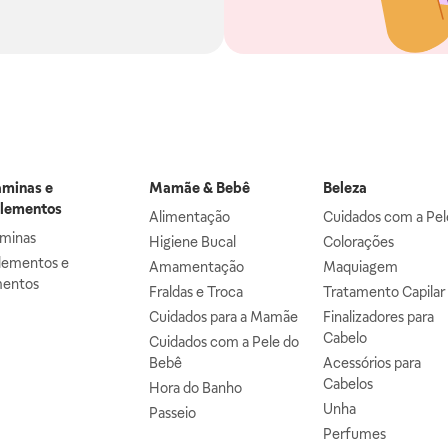
aminas e
Mamãe & Bebê
Beleza
lementos
Alimentação
Cuidados com a Pel
aminas
Higiene Bucal
Colorações
lementos e
Amamentação
Maquiagem
mentos
Fraldas e Troca
Tratamento Capilar
Cuidados para a Mamãe
Finalizadores para
Cabelo
Cuidados com a Pele do
Bebê
Acessórios para
Cabelos
Hora do Banho
Unha
Passeio
Perfumes