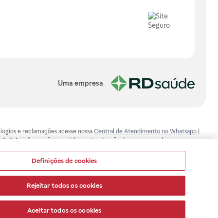
Uma empresa
, elogios e reclamações acesse nossa
Central de Atendimento no Whatsapp
|
-1-7. As informações contidas neste site não devem ser usadas para
ualquer problema de saúde e prescrever o tratamento adequado. Ao
ores esclarecimentos, consultar o site: www.anvisa.gov.br. A Raia Drogasil
Definições de cookies
ça dos clientes são compromissos da Raia Drogasil SA. Todos os pedidos
Rejeitar todos os cookies
Aceitar todos os cookies