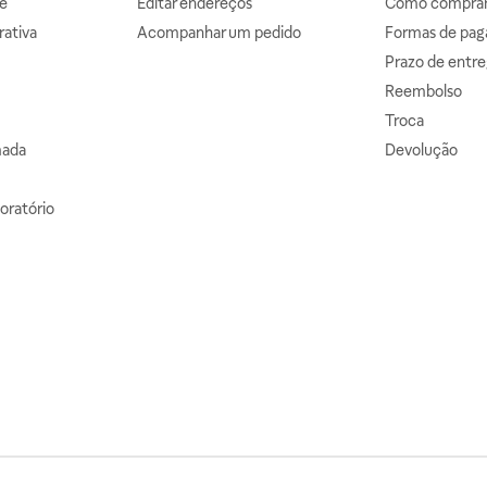
e
Editar endereços
Como comprar 
ativa
Acompanhar um pedido
Formas de pa
Prazo de entre
Reembolso
Troca
mada
Devolução
oratório