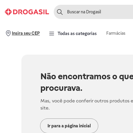
Farmácias
Insira seu CEP
Todas as categorias
Não encontramos o que
procurava.
Mas, você pode conferir outros produtos 
site.
Ir para a página inicial