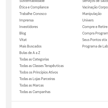
Sustentabilidade
Serviços de Saúd
Ética e Compliance
Vacinação Corpor
Trabalhe Conosco
Manipulação
Imprensa
Univers
Investidores
Compre e Retire
Blog
Compra Progra
Vitat
Seus Pontos stix
Mais Buscados
Programa de Lab
Bulas de A a Z
Todas as Categorias
Todas as Classes Terapêuticas
Todos os Princípios Ativos
Todas as Lojas Parceiras
Todas as Marcas
Todas as Campanhas