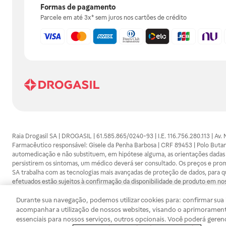
Formas de pagamento
Parcele em até 3x* sem juros nos cartões de crédito
Raia Drogasil SA | DROGASIL | 61.585.865/0240-93 | I.E. 116.756.280.113 | Av.
Farmacêutico responsável: Gisele da Penha Barbosa | CRF 89453 | Polo Butan
automedicação e não substituem, em hipótese alguma, as orientações dadas 
persistirem os sintomas, um médico deverá ser consultado. Os preços e promoç
SA trabalha com as tecnologias mais avançadas de proteção de dados, para qu
efetuados estão sujeitos à confirmação da disponibilidade de produto em no
Durante sua navegação, podemos utilizar cookies para: confirmar sua i
acompanhar a utilização de nossos websites, visando o aprimorament
essenciais para nossos serviços, outros opcionais. Você poderá geren