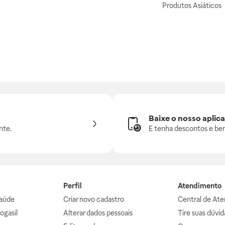
Produtos Asiáticos
Baixe o nosso aplica
nte.
E tenha descontos e ben
Perfil
Atendimento
aúde
Criar novo cadastro
Central de At
ogasil
Alterar dados pessoais
Tire suas dúvi