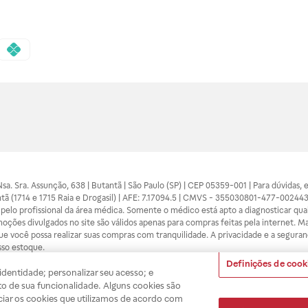
 Nsa. Sra. Assunção, 638 | Butantã | São Paulo (SP) | CEP 05359-001 | Para dúvidas
tã (1714 e 1715 Raia e Drogasil) | AFE: 7.17094.5 | CMVS - 355030801-477-002443
pelo profissional da área médica. Somente o médico está apto a diagnosticar q
ões divulgados no site são válidos apenas para compras feitas pela internet. Mai
e você possa realizar suas compras com tranquilidade. A privacidade e a seguran
sso estoque.
Definições de cook
dentidade; personalizar seu acesso; e
A
Drogasil
segue as determinações da
o de sua funcionalidade. Alguns cookies são
ciar os cookies que utilizamos de acordo com