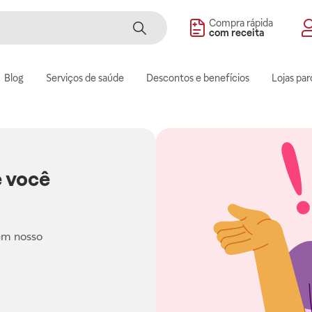
Compra rápida
com receita
Blog
Serviços de saúde
Descontos e benefícios
Lojas par
 você
em nosso