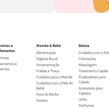
aminas e
Mamãe & Bebê
Beleza
lementos
Alimentação
Cuidados com a Pel
aminas
Higiene Bucal
Colorações
lementos e
Amamentação
Maquiagem
mentos
Fraldas e Troca
Tratamento Capilar
Cuidados para a Mamãe
Finalizadores para
Cabelo
Cuidados com a Pele do
Bebê
Acessórios para
Cabelos
Hora do Banho
Unha
Passeio
Perfumes