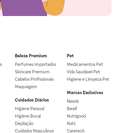
Beleza Premium
Pet
e
Perfumes Importados
Medicamentos Pet
Skincare Premium
Vida Saudável Pet
Cabelos Profissionais
Higiene e Limpeza Pet
Maquiagem
Marcas Exclusivas
Cuidados Diários
Needs
Higiene Pessoal
Bwell
Higiene Bucal
Nutrigood
Depilação
Natz
Cuidados Masculinos
Caretech