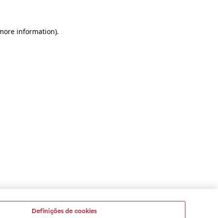
 more information)
.
Definições de cookies