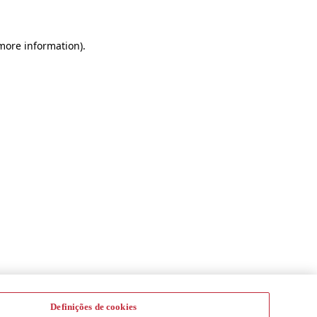
 more information)
.
Definições de cookies