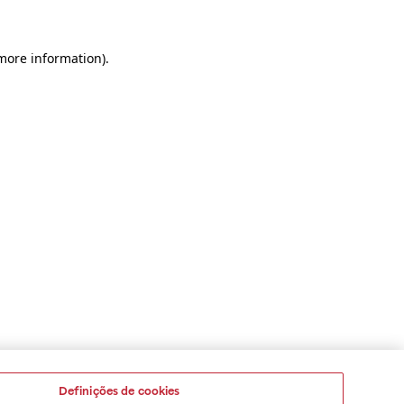
 more information)
.
Definições de cookies