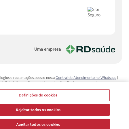
Uma empresa
, elogios e reclamações acesse nossa
Central de Atendimento no Whatsapp
|
-1-7. As informações contidas neste site não devem ser usadas para
ualquer problema de saúde e prescrever o tratamento adequado. Ao
ores esclarecimentos, consultar o site: www.anvisa.gov.br. A Raia Drogasil
Definições de cookies
ça dos clientes são compromissos da Raia Drogasil SA. Todos os pedidos
Rejeitar todos os cookies
Aceitar todos os cookies