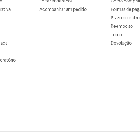
e
Editar endereços
Como comprar 
ativa
Acompanhar um pedido
Formas de pa
Prazo de entre
Reembolso
Troca
mada
Devolução
oratório