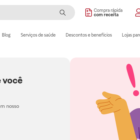
Compra rápida
com receita
Blog
Serviços de saúde
Descontos e benefícios
Lojas par
 você
em nosso