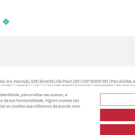
 Nsa. Sra. Assunção, 638 | Butantã | São Paulo (SP) | CEP 05359-001 | Para dúvidas
tã (1714 e 1715 Raia e Drogasil) | AFE: 7.17094.5 | CMVS - 355030801-477-002443
pelo profissional da área médica. Somente o médico está apto a diagnosticar q
dentidade; personalizar seu acesso; e
ões divulgados no site são válidos apenas para compras feitas pela internet. Mai
o de sua funcionalidade. Alguns cookies são
e você possa realizar suas compras com tranquilidade. A privacidade e a seguran
ciar os cookies que utilizamos de acordo com
sso estoque.
A
Drogasil
segue as determinações da