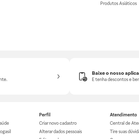
Produtos Asiáticos
Baixe o nosso aplica
nte.
E tenha descontos e ben
Perfil
Atendimento
aúde
Criar novo cadastro
Central de At
ogasil
Alterar dados pessoais
Tire suas dúvi