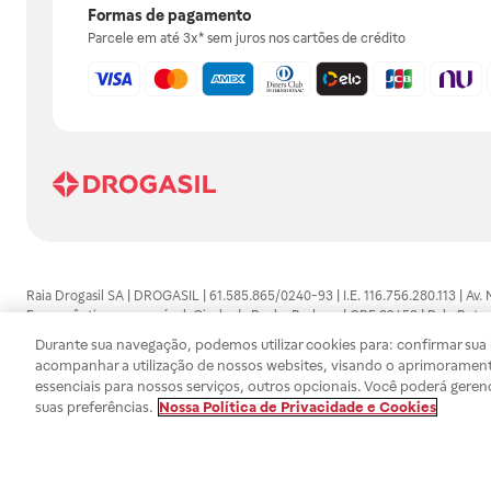
Formas de pagamento
Parcele em até 3x* sem juros nos cartões de crédito
Raia Drogasil SA | DROGASIL | 61.585.865/0240-93 | I.E. 116.756.280.113 | Av.
Farmacêutico responsável: Gisele da Penha Barbosa | CRF 89453 | Polo Butan
automedicação e não substituem, em hipótese alguma, as orientações dadas 
Durante sua navegação, podemos utilizar cookies para: confirmar sua i
persistirem os sintomas, um médico deverá ser consultado. Os preços e promoç
acompanhar a utilização de nossos websites, visando o aprimorament
SA trabalha com as tecnologias mais avançadas de proteção de dados, para qu
essenciais para nossos serviços, outros opcionais. Você poderá geren
efetuados estão sujeitos à confirmação da disponibilidade de produto em no
suas preferências.
Nossa Política de Privacidade e Cookies