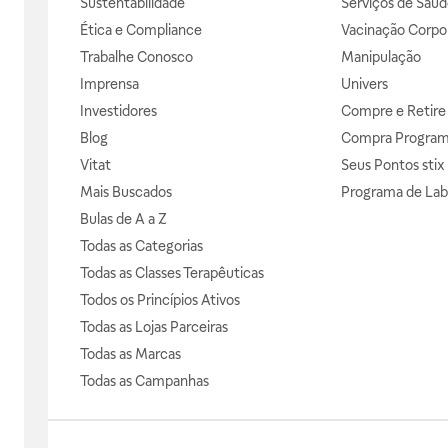
Sustentabilidade
Serviços de Saúd
Ética e Compliance
Vacinação Corpor
Trabalhe Conosco
Manipulação
Imprensa
Univers
Investidores
Compre e Retire
Blog
Compra Progra
Vitat
Seus Pontos stix
Mais Buscados
Programa de Lab
Bulas de A a Z
Todas as Categorias
Todas as Classes Terapêuticas
Todos os Princípios Ativos
Todas as Lojas Parceiras
Todas as Marcas
Todas as Campanhas