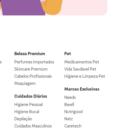
Beleza Premium
Pet
e
Perfumes Importados
Medicamentos Pet
Skincare Premium
Vida Saudável Pet
Cabelos Profissionais
Higiene e Limpeza Pet
Maquiagem
Marcas Exclusivas
Cuidados Diários
Needs
Higiene Pessoal
Bwell
Higiene Bucal
Nutrigood
Depilação
Natz
Cuidados Masculinos
Caretech