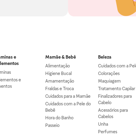
aminas e
Mamãe & Bebê
Beleza
lementos
Alimentação
Cuidados com a Pel
aminas
Higiene Bucal
Colorações
lementos e
Amamentação
Maquiagem
mentos
Fraldas e Troca
Tratamento Capilar
Cuidados para a Mamãe
Finalizadores para
Cabelo
Cuidados com a Pele do
Bebê
Acessórios para
Cabelos
Hora do Banho
Unha
Passeio
Perfumes