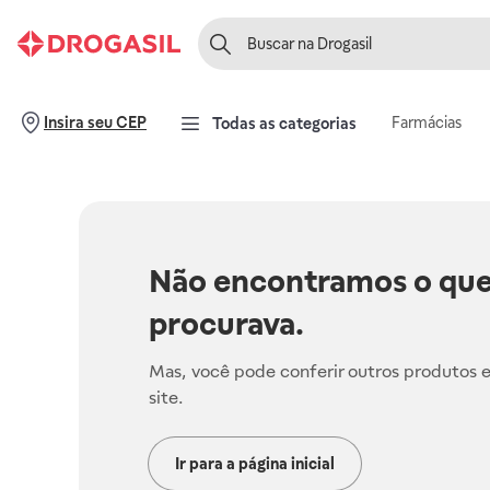
Farmácias
Insira seu CEP
Todas as categorias
Não encontramos o que
procurava.
Mas, você pode conferir outros produtos 
site.
Ir para a página inicial