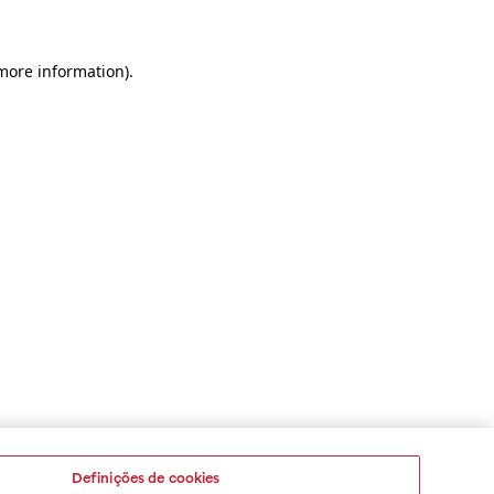
 more information)
.
Definições de cookies