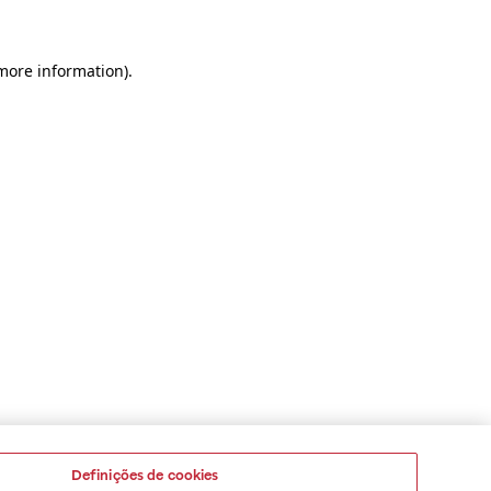
 more information)
.
Definições de cookies