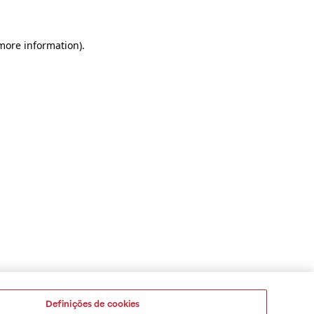
 more information)
.
Definições de cookies