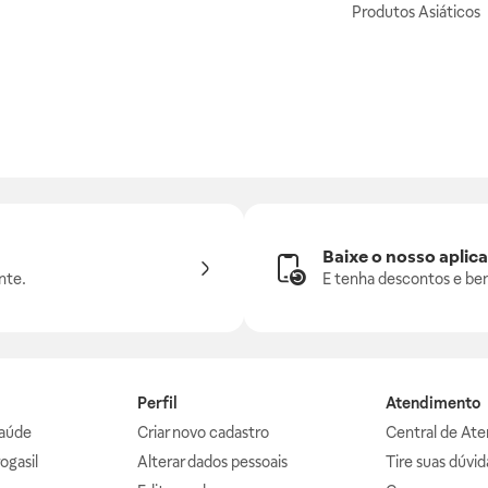
Produtos Asiáticos
Baixe o nosso aplica
nte.
E tenha descontos e ben
Perfil
Atendimento
aúde
Criar novo cadastro
Central de At
ogasil
Alterar dados pessoais
Tire suas dúvi