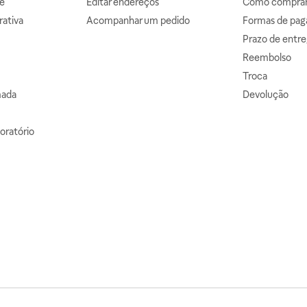
e
Editar endereços
Como comprar 
ativa
Acompanhar um pedido
Formas de pa
Prazo de entre
Reembolso
Troca
mada
Devolução
oratório