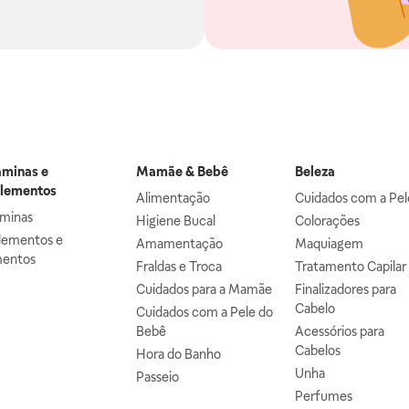
aminas e
Mamãe & Bebê
Beleza
lementos
Alimentação
Cuidados com a Pel
aminas
Higiene Bucal
Colorações
lementos e
Amamentação
Maquiagem
mentos
Fraldas e Troca
Tratamento Capilar
Cuidados para a Mamãe
Finalizadores para
Cabelo
Cuidados com a Pele do
Bebê
Acessórios para
Cabelos
Hora do Banho
Unha
Passeio
Perfumes