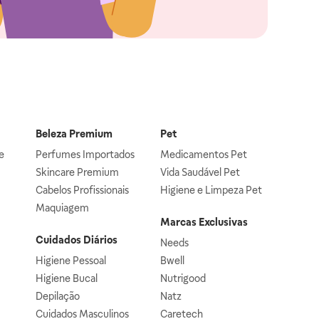
Beleza Premium
Pet
e
Perfumes Importados
Medicamentos Pet
Skincare Premium
Vida Saudável Pet
Cabelos Profissionais
Higiene e Limpeza Pet
Maquiagem
Marcas Exclusivas
Cuidados Diários
Needs
Higiene Pessoal
Bwell
Higiene Bucal
Nutrigood
Depilação
Natz
Cuidados Masculinos
Caretech