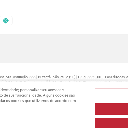
 Nsa. Sra. Assunção, 638 | Butantã | São Paulo (SP) | CEP 05359-001 | Para dúvidas
tã (1714 e 1715 Raia e Drogasil) | AFE: 7.17094.5 | CMVS - 355030801-477-002443
pelo profissional da área médica. Somente o médico está apto a diagnosticar q
dentidade; personalizar seu acesso; e
ões divulgados no site são válidos apenas para compras feitas pela internet. Mai
o de sua funcionalidade. Alguns cookies são
e você possa realizar suas compras com tranquilidade. A privacidade e a seguran
ciar os cookies que utilizamos de acordo com
sso estoque.
A
Drogasil
segue as determinações da