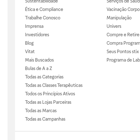
Sustentabilidade
Serviços de Saúd
Ética e Compliance
Vacinação Corpor
Trabalhe Conosco
Manipulação
Imprensa
Univers
Investidores
Compre e Retire
Blog
Compra Progra
Vitat
Seus Pontos stix
Mais Buscados
Programa de Lab
Bulas de A a Z
Todas as Categorias
Todas as Classes Terapêuticas
Todos os Princípios Ativos
Todas as Lojas Parceiras
Todas as Marcas
Todas as Campanhas