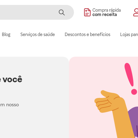
Compra rápida
com receita
Blog
Serviços de saúde
Descontos e benefícios
Lojas par
 você
em nosso