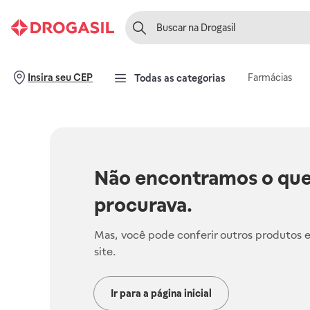
Farmácias
Insira seu CEP
Todas as categorias
Não encontramos o que
procurava.
Mas, você pode conferir outros produtos 
site.
Ir para a página inicial