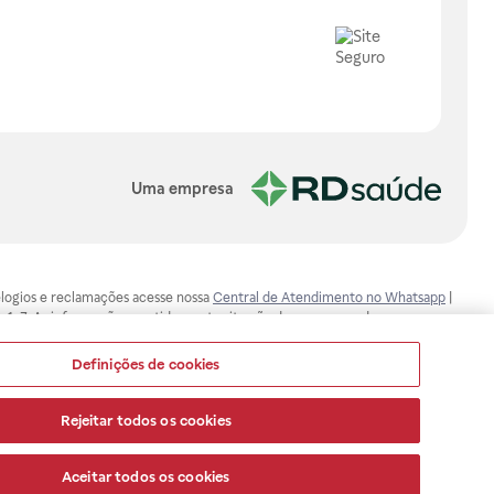
Uma empresa
, elogios e reclamações acesse nossa
Central de Atendimento no Whatsapp
|
-1-7. As informações contidas neste site não devem ser usadas para
ualquer problema de saúde e prescrever o tratamento adequado. Ao
ores esclarecimentos, consultar o site: www.anvisa.gov.br. A Raia Drogasil
Definições de cookies
ça dos clientes são compromissos da Raia Drogasil SA. Todos os pedidos
Rejeitar todos os cookies
Aceitar todos os cookies