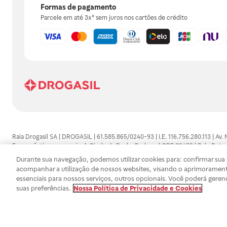
Formas de pagamento
Parcele em até 3x* sem juros nos cartões de crédito
Raia Drogasil SA | DROGASIL | 61.585.865/0240-93 | I.E. 116.756.280.113 | Av.
Farmacêutico responsável: Gisele da Penha Barbosa | CRF 89453 | Polo Butan
automedicação e não substituem, em hipótese alguma, as orientações dadas 
Durante sua navegação, podemos utilizar cookies para: confirmar sua i
persistirem os sintomas, um médico deverá ser consultado. Os preços e promoç
acompanhar a utilização de nossos websites, visando o aprimorament
SA trabalha com as tecnologias mais avançadas de proteção de dados, para qu
essenciais para nossos serviços, outros opcionais. Você poderá geren
efetuados estão sujeitos à confirmação da disponibilidade de produto em no
suas preferências.
Nossa Política de Privacidade e Cookies