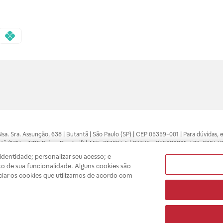
 Nsa. Sra. Assunção, 638 | Butantã | São Paulo (SP) | CEP 05359-001 | Para dúvidas
tã (1714 e 1715 Raia e Drogasil) | AFE: 7.17094.5 | CMVS - 355030801-477-002443
pelo profissional da área médica. Somente o médico está apto a diagnosticar q
dentidade; personalizar seu acesso; e
ões divulgados no site são válidos apenas para compras feitas pela internet. Mai
o de sua funcionalidade. Alguns cookies são
e você possa realizar suas compras com tranquilidade. A privacidade e a seguran
ciar os cookies que utilizamos de acordo com
sso estoque.
A
Drogasil
segue as determinações da