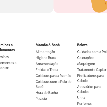
aminas e
Mamãe & Bebê
Beleza
lementos
Alimentação
Cuidados com a Pel
aminas
Higiene Bucal
Colorações
lementos e
Amamentação
Maquiagem
mentos
Fraldas e Troca
Tratamento Capilar
Cuidados para a Mamãe
Finalizadores para
Cabelo
Cuidados com a Pele do
Bebê
Acessórios para
Cabelos
Hora do Banho
Unha
Passeio
Perfumes