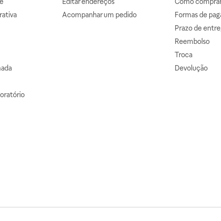
e
Editar endereços
Como comprar 
ativa
Acompanhar um pedido
Formas de pa
Prazo de entre
Reembolso
Troca
mada
Devolução
oratório