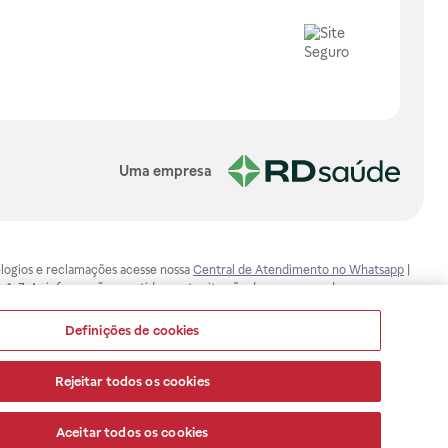
Uma empresa
, elogios e reclamações acesse nossa
Central de Atendimento no Whatsapp
|
-1-7. As informações contidas neste site não devem ser usadas para
ualquer problema de saúde e prescrever o tratamento adequado. Ao
ores esclarecimentos, consultar o site: www.anvisa.gov.br. A Raia Drogasil
Definições de cookies
ça dos clientes são compromissos da Raia Drogasil SA. Todos os pedidos
Rejeitar todos os cookies
Aceitar todos os cookies