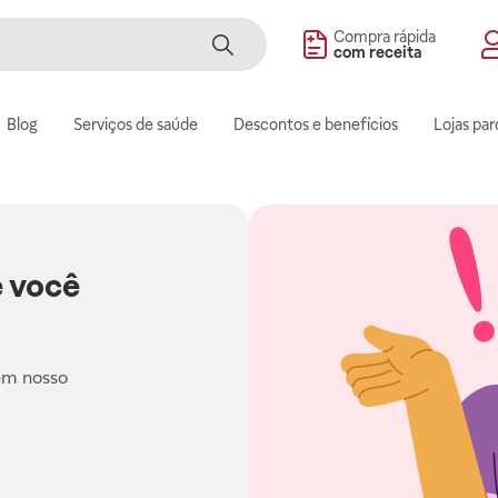
Compra rápida
com receita
Blog
Serviços de saúde
Descontos e benefícios
Lojas par
 você
em nosso