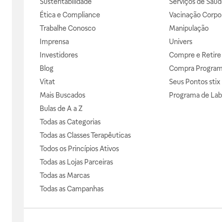
Sustentabilidade
Serviços de Saúd
Ética e Compliance
Vacinação Corpor
Trabalhe Conosco
Manipulação
Imprensa
Univers
Investidores
Compre e Retire
Blog
Compra Progra
Vitat
Seus Pontos stix
Mais Buscados
Programa de Lab
Bulas de A a Z
Todas as Categorias
Todas as Classes Terapêuticas
Todos os Princípios Ativos
Todas as Lojas Parceiras
Todas as Marcas
Todas as Campanhas