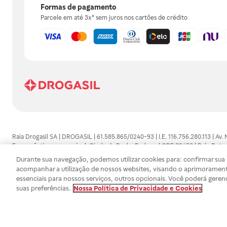
Formas de pagamento
Parcele em até 3x* sem juros nos cartões de crédito
Raia Drogasil SA | DROGASIL | 61.585.865/0240-93 | I.E. 116.756.280.113 | Av.
Farmacêutico responsável: Gisele da Penha Barbosa | CRF 89453 | Polo Butan
automedicação e não substituem, em hipótese alguma, as orientações dadas 
Durante sua navegação, podemos utilizar cookies para: confirmar sua i
persistirem os sintomas, um médico deverá ser consultado. Os preços e promoç
acompanhar a utilização de nossos websites, visando o aprimorament
SA trabalha com as tecnologias mais avançadas de proteção de dados, para qu
essenciais para nossos serviços, outros opcionais. Você poderá geren
efetuados estão sujeitos à confirmação da disponibilidade de produto em no
suas preferências.
Nossa Política de Privacidade e Cookies