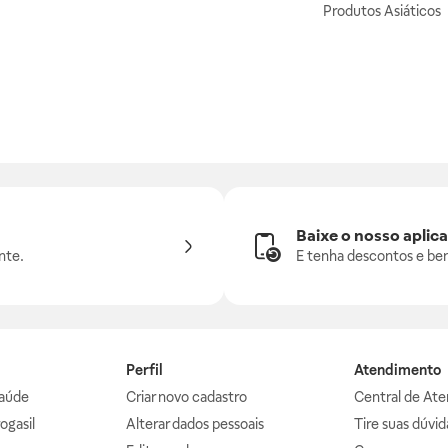
Produtos Asiáticos
Baixe o nosso aplica
nte.
E tenha descontos e ben
Perfil
Atendimento
aúde
Criar novo cadastro
Central de At
ogasil
Alterar dados pessoais
Tire suas dúvi