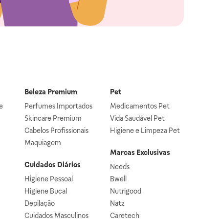
Beleza Premium
Pet
e
Perfumes Importados
Medicamentos Pet
Skincare Premium
Vida Saudável Pet
Cabelos Profissionais
Higiene e Limpeza Pet
Maquiagem
Marcas Exclusivas
Cuidados Diários
Needs
Higiene Pessoal
Bwell
Higiene Bucal
Nutrigood
Depilação
Natz
Cuidados Masculinos
Caretech