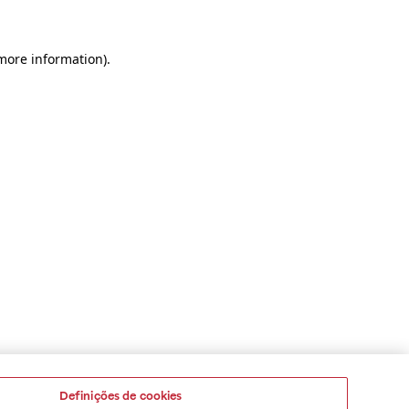
 more information)
.
Definições de cookies