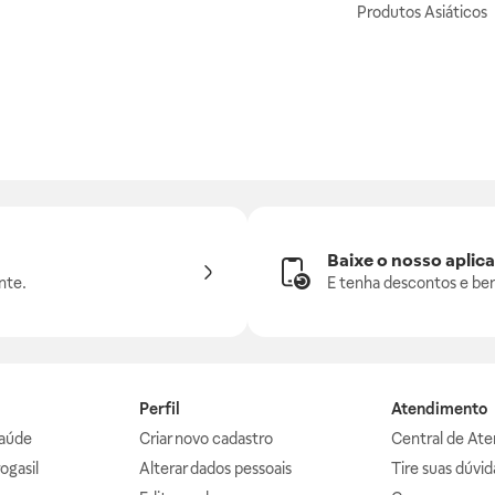
Produtos Asiáticos
Baixe o nosso aplica
nte.
E tenha descontos e ben
Perfil
Atendimento
aúde
Criar novo cadastro
Central de At
ogasil
Alterar dados pessoais
Tire suas dúvi