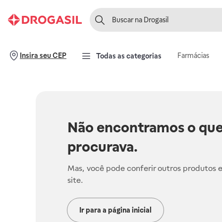
Farmácias
Insira seu CEP
Todas as categorias
Não encontramos o que
procurava.
Mas, você pode conferir outros produtos 
site.
Ir para a página inicial