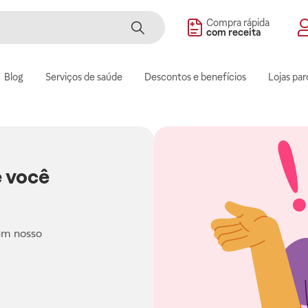
Compra rápida
com receita
Blog
Serviços de saúde
Descontos e benefícios
Lojas par
 você
em nosso