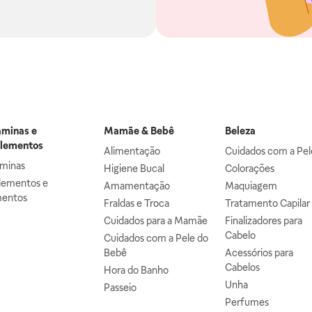
aminas e
Mamãe & Bebê
Beleza
lementos
Alimentação
Cuidados com a Pel
aminas
Higiene Bucal
Colorações
lementos e
Amamentação
Maquiagem
mentos
Fraldas e Troca
Tratamento Capilar
Cuidados para a Mamãe
Finalizadores para
Cabelo
Cuidados com a Pele do
Bebê
Acessórios para
Cabelos
Hora do Banho
Unha
Passeio
Perfumes