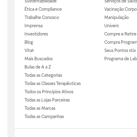
Sustentabilidade
Serviços de Saúd
Ética e Compliance
Vacinação Corpor
Trabalhe Conosco
Manipulação
Imprensa
Univers
Investidores
Compre e Retire
Blog
Compra Progra
Vitat
Seus Pontos stix
Mais Buscados
Programa de Lab
Bulas de A a Z
Todas as Categorias
Todas as Classes Terapêuticas
Todos os Princípios Ativos
Todas as Lojas Parceiras
Todas as Marcas
Todas as Campanhas