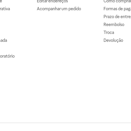
e
Editar endereços
Como comprar 
ativa
Acompanhar um pedido
Formas de pa
Prazo de entre
Reembolso
Troca
mada
Devolução
oratório