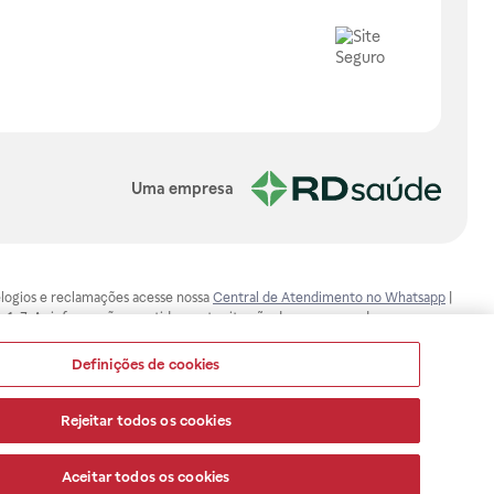
Uma empresa
, elogios e reclamações acesse nossa
Central de Atendimento no Whatsapp
|
-1-7. As informações contidas neste site não devem ser usadas para
ualquer problema de saúde e prescrever o tratamento adequado. Ao
ores esclarecimentos, consultar o site: www.anvisa.gov.br. A Raia Drogasil
Definições de cookies
ça dos clientes são compromissos da Raia Drogasil SA. Todos os pedidos
Rejeitar todos os cookies
Aceitar todos os cookies