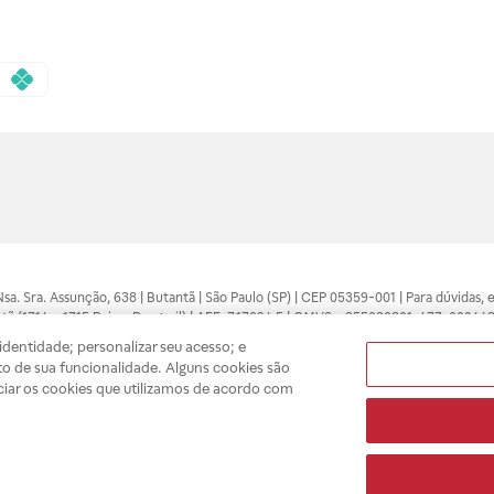
 Nsa. Sra. Assunção, 638 | Butantã | São Paulo (SP) | CEP 05359-001 | Para dúvidas
tã (1714 e 1715 Raia e Drogasil) | AFE: 7.17094.5 | CMVS - 355030801-477-002443
pelo profissional da área médica. Somente o médico está apto a diagnosticar q
dentidade; personalizar seu acesso; e
ões divulgados no site são válidos apenas para compras feitas pela internet. Mai
o de sua funcionalidade. Alguns cookies são
e você possa realizar suas compras com tranquilidade. A privacidade e a seguran
ciar os cookies que utilizamos de acordo com
sso estoque.
A
Drogasil
segue as determinações da