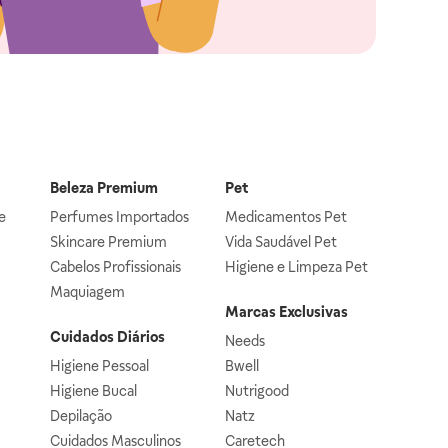
Beleza Premium
Pet
e
Perfumes Importados
Medicamentos Pet
Skincare Premium
Vida Saudável Pet
Cabelos Profissionais
Higiene e Limpeza Pet
Maquiagem
Marcas Exclusivas
Cuidados Diários
Needs
Higiene Pessoal
Bwell
Higiene Bucal
Nutrigood
Depilação
Natz
Cuidados Masculinos
Caretech