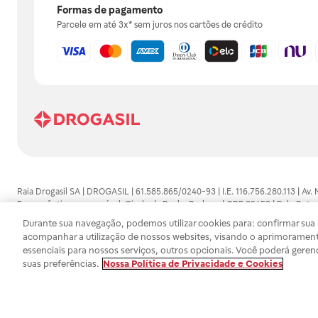
Formas de pagamento
Parcele em até 3x* sem juros nos cartões de crédito
Raia Drogasil SA | DROGASIL | 61.585.865/0240-93 | I.E. 116.756.280.113 | Av.
Farmacêutico responsável: Gisele da Penha Barbosa | CRF 89453 | Polo Butan
automedicação e não substituem, em hipótese alguma, as orientações dadas 
Durante sua navegação, podemos utilizar cookies para: confirmar sua i
persistirem os sintomas, um médico deverá ser consultado. Os preços e promoç
acompanhar a utilização de nossos websites, visando o aprimorament
SA trabalha com as tecnologias mais avançadas de proteção de dados, para qu
essenciais para nossos serviços, outros opcionais. Você poderá geren
efetuados estão sujeitos à confirmação da disponibilidade de produto em no
suas preferências.
Nossa Política de Privacidade e Cookies