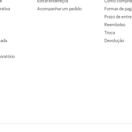
e
Editar endereços
Como comprar 
ativa
Acompanhar um pedido
Formas de pa
Prazo de entre
Reembolso
Troca
mada
Devolução
oratório