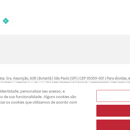
 Nsa. Sra. Assunção, 638 | Butantã | São Paulo (SP) | CEP 05359-001 | Para dúvidas
tã (1714 e 1715 Raia e Drogasil) | AFE: 7.17094.5 | CMVS - 355030801-477-002443
pelo profissional da área médica. Somente o médico está apto a diagnosticar q
dentidade; personalizar seu acesso; e
ões divulgados no site são válidos apenas para compras feitas pela internet. Mai
o de sua funcionalidade. Alguns cookies são
e você possa realizar suas compras com tranquilidade. A privacidade e a seguran
ciar os cookies que utilizamos de acordo com
sso estoque.
A
Drogasil
segue as determinações da