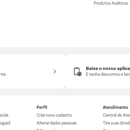
Produtos Asiáticos
Baixe o nosso aplica
nte.
E tenha descontos e ben
Perfil
Atendimento
aúde
Criar novo cadastro
Central de At
ogasil
Alterar dados pessoais
Tire suas dúvi