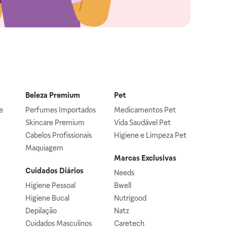
Beleza Premium
Pet
e
Perfumes Importados
Medicamentos Pet
Skincare Premium
Vida Saudável Pet
Cabelos Profissionais
Higiene e Limpeza Pet
Maquiagem
Marcas Exclusivas
Cuidados Diários
Needs
Higiene Pessoal
Bwell
Higiene Bucal
Nutrigood
Depilação
Natz
Cuidados Masculinos
Caretech