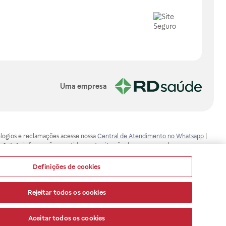
Uma empresa
, elogios e reclamações acesse nossa
Central de Atendimento no Whatsapp
|
-1-7. As informações contidas neste site não devem ser usadas para
ualquer problema de saúde e prescrever o tratamento adequado. Ao
ores esclarecimentos, consultar o site: www.anvisa.gov.br. A Raia Drogasil
Definições de cookies
ça dos clientes são compromissos da Raia Drogasil SA. Todos os pedidos
Rejeitar todos os cookies
Aceitar todos os cookies