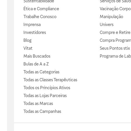
Sustentabilidade
Serviços de Saúd
Ética e Compliance
Vacinação Corpor
Trabalhe Conosco
Manipulação
Imprensa
Univers
Investidores
Compre e Retire
Blog
Compra Progra
Vitat
Seus Pontos stix
Mais Buscados
Programa de Lab
Bulas de A a Z
Todas as Categorias
Todas as Classes Terapêuticas
Todos os Princípios Ativos
Todas as Lojas Parceiras
Todas as Marcas
Todas as Campanhas