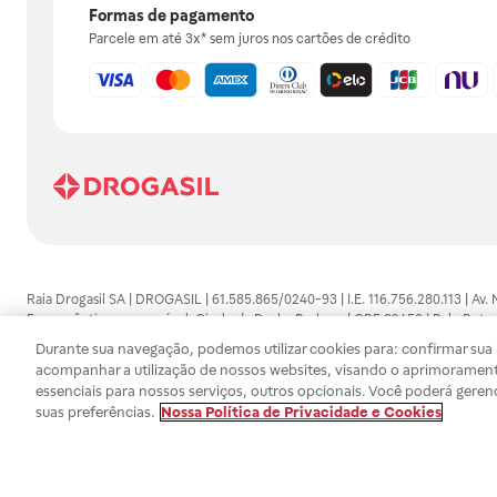
Formas de pagamento
Parcele em até 3x* sem juros nos cartões de crédito
Raia Drogasil SA | DROGASIL | 61.585.865/0240-93 | I.E. 116.756.280.113 | Av.
Farmacêutico responsável: Gisele da Penha Barbosa | CRF 89453 | Polo Butan
automedicação e não substituem, em hipótese alguma, as orientações dadas 
Durante sua navegação, podemos utilizar cookies para: confirmar sua i
persistirem os sintomas, um médico deverá ser consultado. Os preços e promoç
acompanhar a utilização de nossos websites, visando o aprimorament
SA trabalha com as tecnologias mais avançadas de proteção de dados, para qu
essenciais para nossos serviços, outros opcionais. Você poderá geren
efetuados estão sujeitos à confirmação da disponibilidade de produto em no
suas preferências.
Nossa Política de Privacidade e Cookies