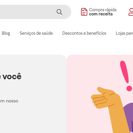
Compra rápida
com receita
Blog
Serviços de saúde
Descontos e benefícios
Lojas par
 você
em nosso