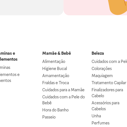
aminas e
Mamãe & Bebê
Beleza
lementos
Alimentação
Cuidados com a Pel
aminas
Higiene Bucal
Colorações
lementos e
Amamentação
Maquiagem
mentos
Fraldas e Troca
Tratamento Capilar
Cuidados para a Mamãe
Finalizadores para
Cabelo
Cuidados com a Pele do
Bebê
Acessórios para
Cabelos
Hora do Banho
Unha
Passeio
Perfumes