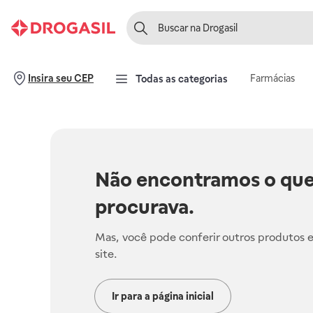
Farmácias
Insira seu CEP
Todas as categorias
Não encontramos o que
procurava.
Mas, você pode conferir outros produtos 
site.
Ir para a página inicial