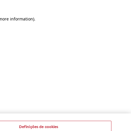
 more information)
.
Definições de cookies