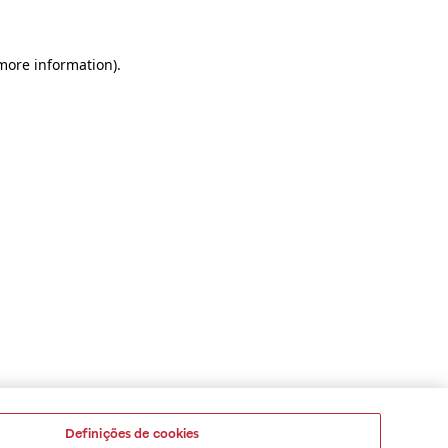
 more information)
.
Definições de cookies