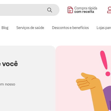
Compra rápida
com receita
Blog
Serviços de saúde
Descontos e benefícios
Lojas par
 você
em nosso