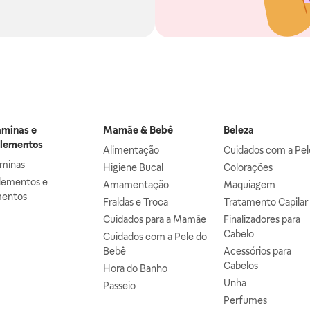
aminas e
Mamãe & Bebê
Beleza
lementos
Alimentação
Cuidados com a Pel
aminas
Higiene Bucal
Colorações
lementos e
Amamentação
Maquiagem
mentos
Fraldas e Troca
Tratamento Capilar
Cuidados para a Mamãe
Finalizadores para
Cabelo
Cuidados com a Pele do
Bebê
Acessórios para
Cabelos
Hora do Banho
Unha
Passeio
Perfumes