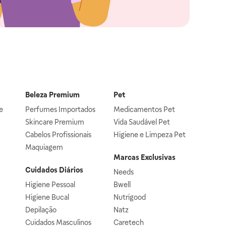
Beleza Premium
Pet
e
Perfumes Importados
Medicamentos Pet
Skincare Premium
Vida Saudável Pet
Cabelos Profissionais
Higiene e Limpeza Pet
Maquiagem
Marcas Exclusivas
Cuidados Diários
Needs
Higiene Pessoal
Bwell
Higiene Bucal
Nutrigood
Depilação
Natz
Cuidados Masculinos
Caretech