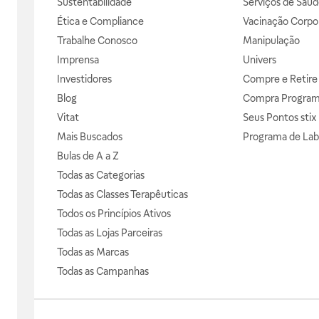
Sustentabilidade
Serviços de Saúd
Ética e Compliance
Vacinação Corpor
Trabalhe Conosco
Manipulação
Imprensa
Univers
Investidores
Compre e Retire
Blog
Compra Progra
Vitat
Seus Pontos stix
Mais Buscados
Programa de Lab
Bulas de A a Z
Todas as Categorias
Todas as Classes Terapêuticas
Todos os Princípios Ativos
Todas as Lojas Parceiras
Todas as Marcas
Todas as Campanhas