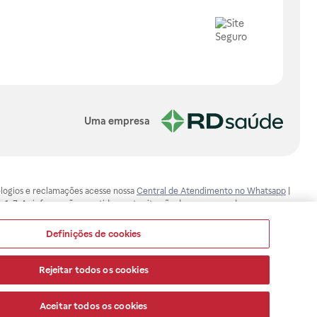
Uma empresa
, elogios e reclamações acesse nossa
Central de Atendimento no Whatsapp
|
-1-7. As informações contidas neste site não devem ser usadas para
ualquer problema de saúde e prescrever o tratamento adequado. Ao
ores esclarecimentos, consultar o site: www.anvisa.gov.br. A Raia Drogasil
Definições de cookies
ça dos clientes são compromissos da Raia Drogasil SA. Todos os pedidos
Rejeitar todos os cookies
Aceitar todos os cookies