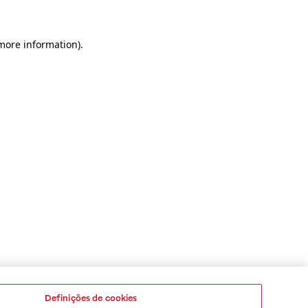
 more information)
.
Definições de cookies