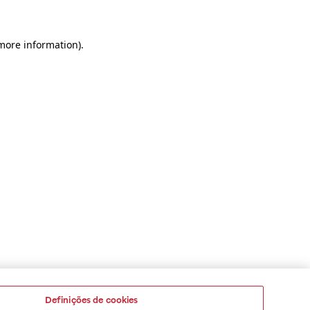
 more information)
.
Definições de cookies