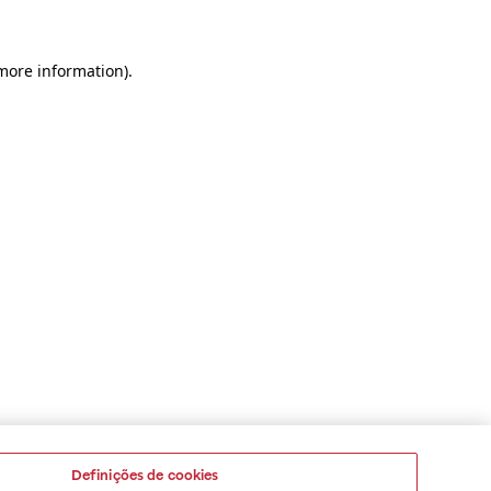
 more information)
.
Definições de cookies