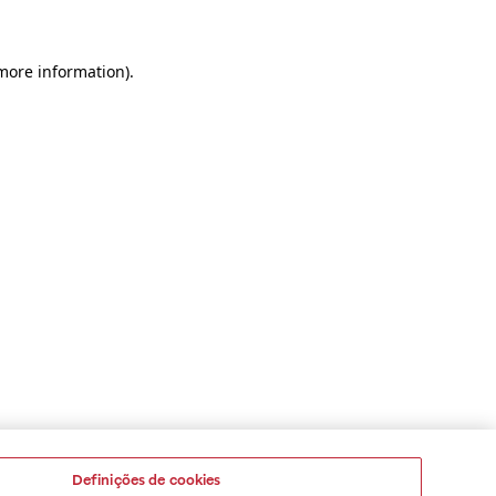
 more information)
.
Definições de cookies